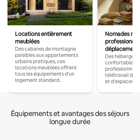
Locations entièrement
Nomades num
meublées
professionnel
déplacement
Des cabanes de montagne
paisibles aux appartements
Des hébergem
urbains pratiques, ces
confortables p
locations meublées offrent
professionnels
tous les équipements d'un
télétravail dis
logement standard.
et d'espaces de
Équipements et avantages des séjours
longue durée