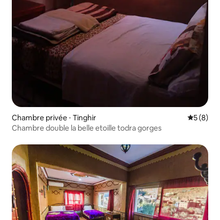
Chambre privée ⋅ Tinghir
Évaluatio
5 (8)
Chambre double la belle etoille todra gorges