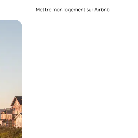
Mettre mon logement sur Airbnb
sant glisser.