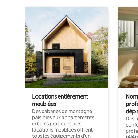
Locations entièrement
Noma
meublées
prof
dépl
Des cabanes de montagne
paisibles aux appartements
Des 
urbains pratiques, ces
confo
locations meublées offrent
profe
tous les équipements d'un
télét