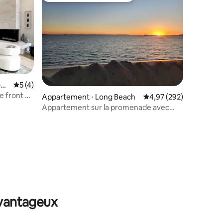
ong
Évaluation moyenne sur la base de 4 commentaires : 5 sur 5
5 (4)
le front de
Appartement ⋅ Long Beach
Évaluation moyenne sur
4,97 (292)
 plus
Appartement sur la promenade avec
une vue incroyable
ntaires : 4,88 sur 5
avantageux