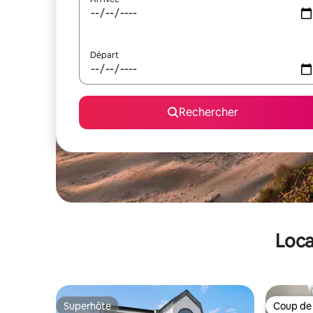
Départ
Rechercher
Loca
Superhôte
Coup de
Superhôte
Coup de