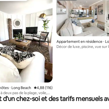
Appartement en résidence ⋅ L
Beach
Décor de luxe, piscine, vue sur 
e sur la base de 4 commentaires : 5 sur 5
mer, salle de sport, shopping et
encore !
hôtes ⋅ Long Beach
Évaluation moyenne sur la base de 116 comme
4,88 (116)
, à deux pas de la plage, voile,
t d'un chez-soi et des tarifs mensuels 
ts à pied