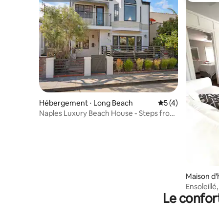
Hébergement ⋅ Long Beach
Évaluation moyenn
5 (4)
Naples Luxury Beach House - Steps from
the Canals
Maison d'
Ensoleillé
Le confor
restauran