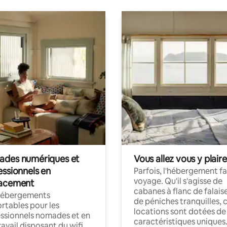
des numériques et
Vous allez vous y plaire
essionnels en
Parfois, l'hébergement fai
voyage. Qu'il s'agisse de
acement
cabanes à flanc de falais
hébergements
de péniches tranquilles, 
rtables pour les
locations sont dotées de
ssionnels nomades et en
caractéristiques uniques
ravail disposant du wifi