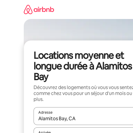
Aller
directement
au
contenu
Locations moyenne et
longue durée à Alamitos
Bay
Découvrez des logements où vous vous sente
comme chez vous pour un séjour d'un mois ou
plus.
Adresse
Lorsque les résultats s'affichent, utilisez les flèc
Arrivée