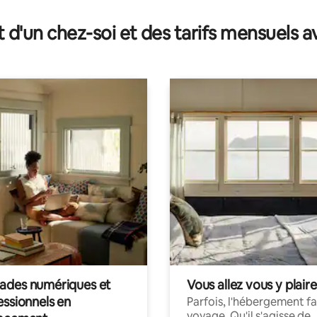
sur la base de 89 commentaires : 5 sur 5
t d'un chez-soi et des tarifs mensuels 
des numériques et
Vous allez vous y plaire
essionnels en
Parfois, l'hébergement fai
voyage. Qu'il s'agisse de