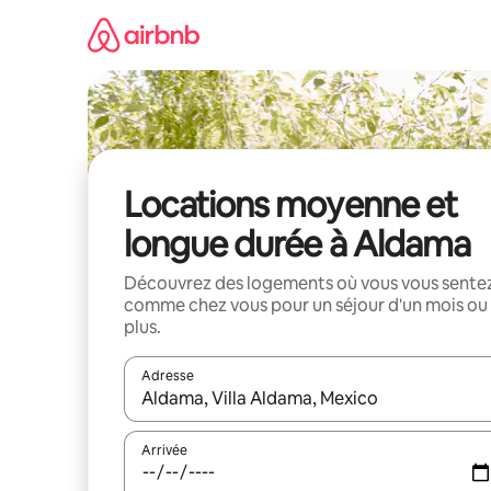
Aller
directement
au
contenu
Locations moyenne et
longue durée à Aldama
Découvrez des logements où vous vous sente
comme chez vous pour un séjour d'un mois ou
plus.
Adresse
Lorsque les résultats s'affichent, utilisez les flèc
Arrivée