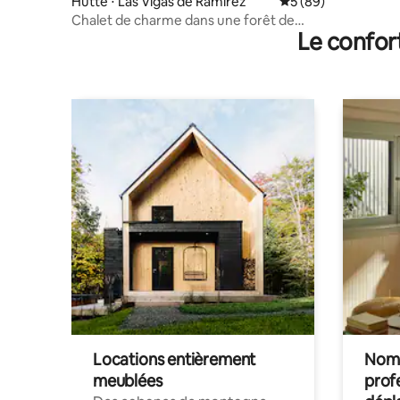
Hutte ⋅ Las Vigas de Ramírez
Évaluation moyenne 
5 (89)
Chalet de charme dans une forêt de
Le confor
nuages
Locations entièrement
Noma
meublées
prof