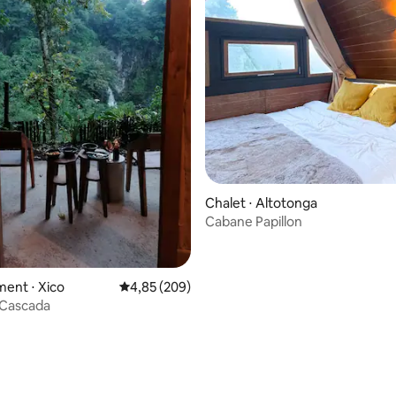
Chalet ⋅ Altotonga
Cabane Papillon
ent ⋅ Xico
Évaluation moyenne sur la base de 209 commen
4,85 (209)
 Cascada