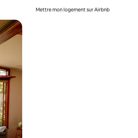
Mettre mon logement sur Airbnb
sant glisser.