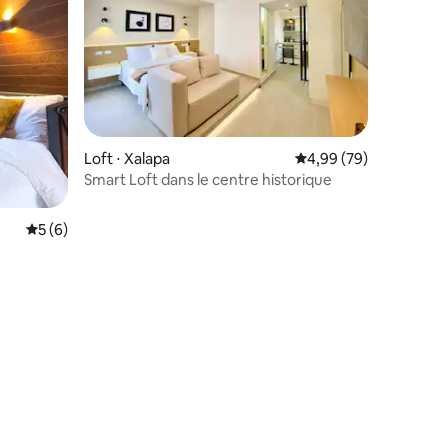
Loft ⋅ Xalapa
Évaluation moyenne su
4,99 (79)
Smart Loft dans le centre historique
Évaluation moyenne sur la base de 6 commentaires : 5 sur 5
5 (6)
taires : 4,85 sur 5