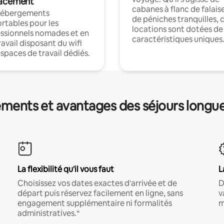
acement
cabanes à flanc de falais
hébergements
de péniches tranquilles, 
rtables pour les
locations sont dotées de
ssionnels nomades et en
caractéristiques uniques
ravail disposant du wifi
espaces de travail dédiés.
ments et avantages des séjours longu
La flexibilité qu'il vous faut
L
Choisissez vos dates exactes d'arrivée et de
D
départ puis réservez facilement en ligne, sans
v
engagement supplémentaire ni formalités
m
administratives.*