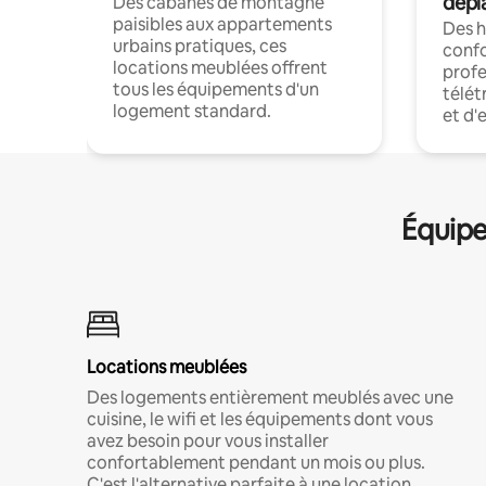
dépl
Des cabanes de montagne
paisibles aux appartements
Des 
urbains pratiques, ces
confo
locations meublées offrent
profe
tous les équipements d'un
télét
logement standard.
et d'
Équipe
Locations meublées
Des logements entièrement meublés avec une
cuisine, le wifi et les équipements dont vous
avez besoin pour vous installer
confortablement pendant un mois ou plus.
C'est l'alternative parfaite à une location