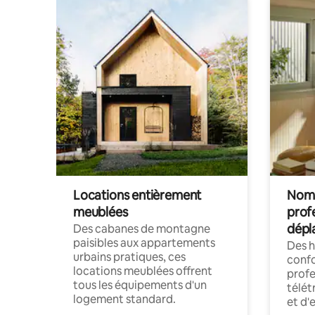
Locations entièrement
Noma
meublées
prof
dépl
Des cabanes de montagne
paisibles aux appartements
Des 
urbains pratiques, ces
confo
locations meublées offrent
profe
tous les équipements d'un
télét
logement standard.
et d'