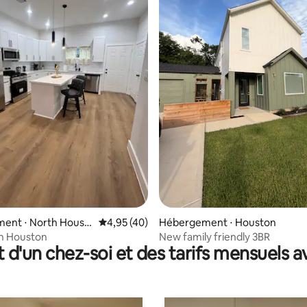
r la base de 60 commentaires : 4,73 sur 5
ent ⋅ North Houst
Évaluation moyenne sur la base de 40 comme
4,95 (40)
Hébergement ⋅ Houston
in Houston
New family friendly 3BR
t d'un chez-soi et des tarifs mensuels 