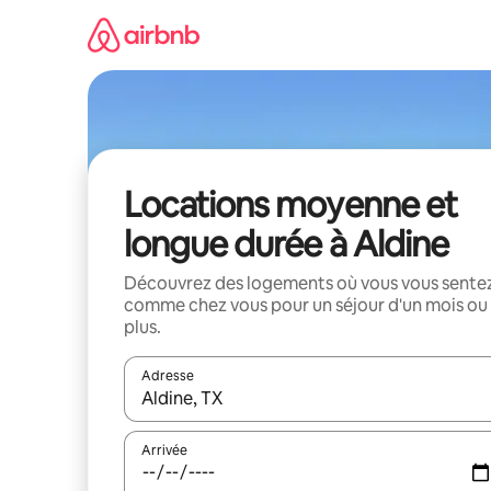
Aller
directement
au
contenu
Locations moyenne et
longue durée à Aldine
Découvrez des logements où vous vous sente
comme chez vous pour un séjour d'un mois ou
plus.
Adresse
Lorsque les résultats s'affichent, utilisez les flèc
Arrivée