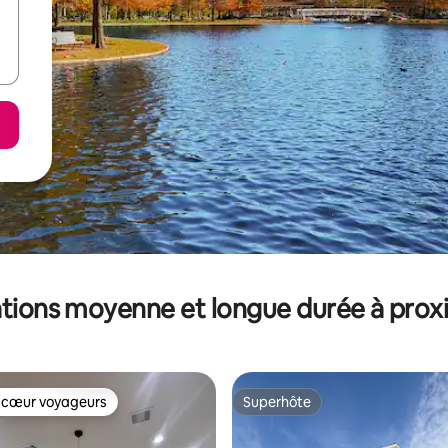
tions moyenne et longue durée à prox
 cœur voyageurs
Superhôte
 cœur voyageurs
Superhôte