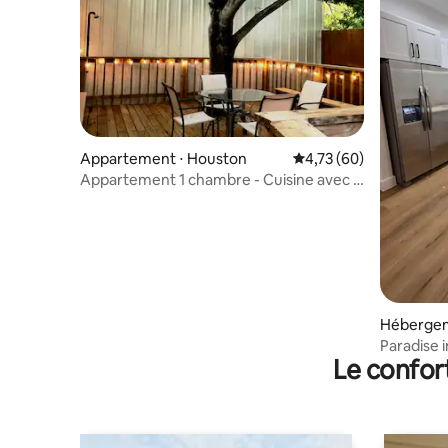
Appartement ⋅ Houston
Évaluation moyenne su
4,73 (60)
Appartement 1 chambre - Cuisine avec 2
lits-patio
Hébergem
on
Paradise 
Le confor