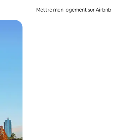
Mettre mon logement sur Airbnb
sant glisser.