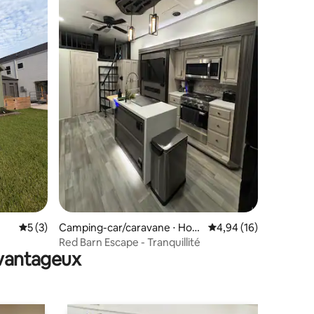
ntaires : 4,95 sur 5
Évaluation moyenne sur la base de 3 commentaires : 5 sur 5
5 (3)
Camping-car/caravane ⋅ Hou
Évaluation moyenne su
4,94 (16)
ston
Red Barn Escape - Tranquillité
avantageux