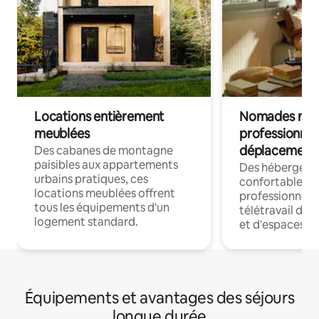
Locations entièrement
Nomades num
meublées
professionnel
déplacement
Des cabanes de montagne
paisibles aux appartements
Des hébergem
urbains pratiques, ces
confortables p
locations meublées offrent
professionnels
tous les équipements d'un
télétravail dis
logement standard.
et d'espaces de
Équipements et avantages des séjours
longue durée