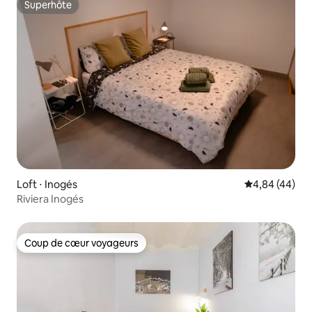
Superhôte
Superhôte
Loft ⋅ Inogés
Évaluation mo
4,84 (44)
Riviera Inogés
Coup de cœur voyageurs
Coup de cœur voyageurs