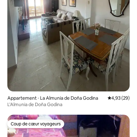
Appartement ⋅ La Almunia de Doña Godina
Évaluation mo
4,93 (29)
L'Almunia de Doña Godina
Coup de cœur voyageurs
Coup de cœur voyageurs