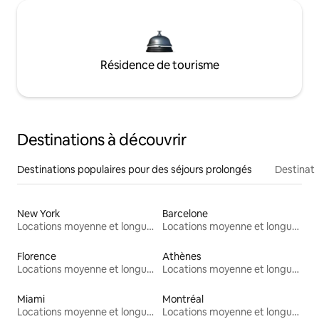
Résidence de tourisme
Destinations à découvrir
Destinations populaires pour des séjours prolongés
Destinati
New York
Barcelone
Locations moyenne et longue durée
Locations moyenne et longue durée
Florence
Athènes
Locations moyenne et longue durée
Locations moyenne et longue durée
Miami
Montréal
Locations moyenne et longue durée
Locations moyenne et longue durée