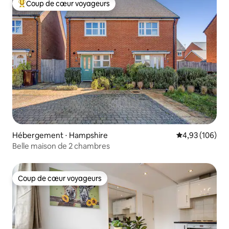
Coup de cœur voyageurs
Coups de cœur voyageurs les plus appréciés
Hébergement ⋅ Hampshire
Évaluation moy
4,93 (106)
Belle maison de 2 chambres
Coup de cœur voyageurs
Coup de cœur voyageurs