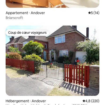
Appartement ⋅ Andover
Évaluation
5 (14)
Briarscroft
Coup de cœur voyageurs
Coup de cœur voyageurs
Hébergement ⋅ Andover
Évaluation mo
4,8 (220)