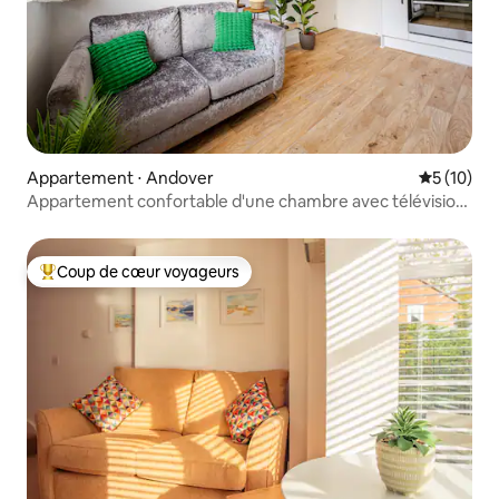
Appartement ⋅ Andover
Évaluation
5 (10)
Appartement confortable d'une chambre avec télévision
connectée dans le centre d'Andover
Coup de cœur voyageurs
Coups de cœur voyageurs les plus appréciés