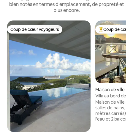
bien notés en termes d'emplacement, de propreté et
plus encore.
Coup de cœur voyageurs
Coup de cœur 
Coup de cœur voyageurs
Coups de cœur vo
Maison de ville ⋅ J
r
Villa au bord de l'
tropicale design
Maison de ville av
salles de bains, 12
mètres carrés). Te
l'eau et 2 balcons 
coucher de soleil à
entièrement appro