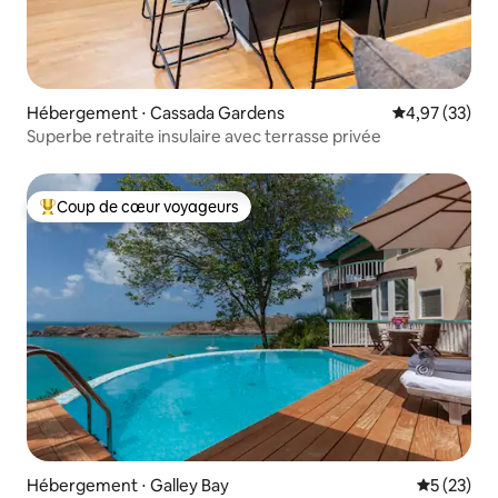
Hébergement ⋅ Cassada Gardens
Évaluation mo
4,97 (33)
Superbe retraite insulaire avec terrasse privée
Coup de cœur voyageurs
Coups de cœur voyageurs les plus appréciés
Hébergement ⋅ Galley Bay
Évaluation
5 (23)