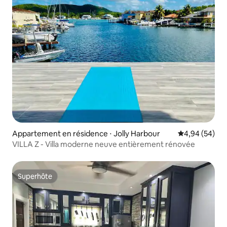
Appartement en résidence ⋅ Jolly Harbour
Évaluation mo
4,94 (54)
VILLA Z - Villa moderne neuve entièrement rénovée
Superhôte
Superhôte