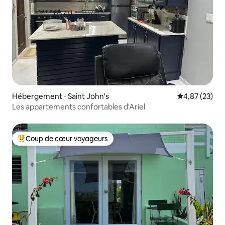
Hébergement ⋅ Saint John's
Évaluation mo
4,87 (23)
Les appartements confortables d'Ariel
Coup de cœur voyageurs
Coups de cœur voyageurs les plus appréciés