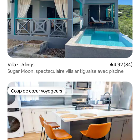
Villa ⋅ Urlings
Évaluation mo
4,92 (84)
Sugar Moon, spectaculaire villa antiguaise avec piscine
Coup de cœur voyageurs
Coup de cœur voyageurs