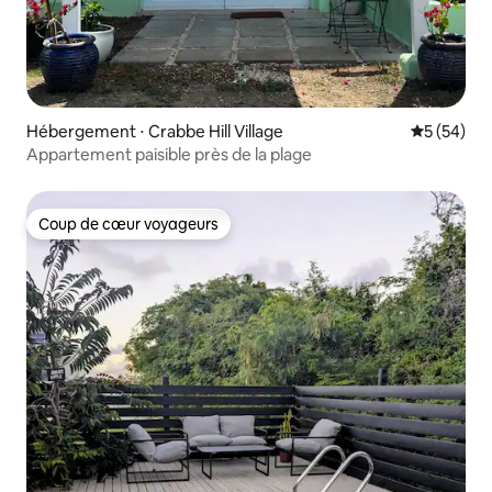
Hébergement ⋅ Crabbe Hill Village
Évaluation
5 (54)
Appartement paisible près de la plage
Coup de cœur voyageurs
Coup de cœur voyageurs