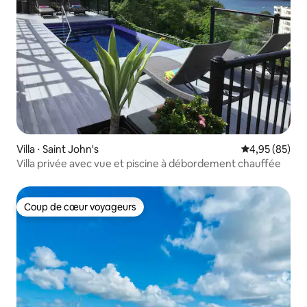
Villa ⋅ Saint John's
Évaluation mo
4,95 (85)
Villa privée avec vue et piscine à débordement chauffée
Coup de cœur voyageurs
Coup de cœur voyageurs