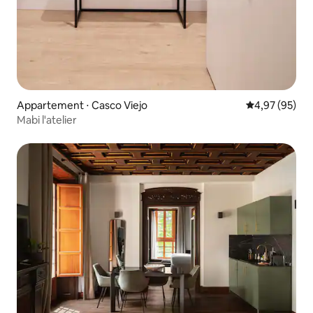
Appartement ⋅ Casco Viejo
Évaluation mo
4,97 (95)
Mabi l'atelier