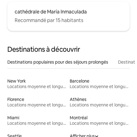
cathédrale de María Inmaculada
Recommandé par 15 habitants
Destinations à découvrir
Destinations populaires pour des séjours prolongés
Destinati
New York
Barcelone
Locations moyenne et longue durée
Locations moyenne et longue durée
Florence
Athènes
Locations moyenne et longue durée
Locations moyenne et longue durée
Miami
Montréal
Locations moyenne et longue durée
Locations moyenne et longue durée
Seattle
Afficher plus