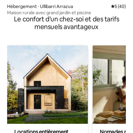
Hébergement ⋅ Ullíbarri Arrazua
Évaluation
5 (40)
Maison rurale avec grand jardin et piscine
Le confort d'un chez-soi et des tarifs
mensuels avantageux
Locations entièrement
Nomades num