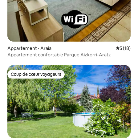
Appartement ⋅ Araia
Évaluation
5 (18)
Appartement confortable Parque Aizkorri-Aratz
Coup de cœur voyageurs
Coup de cœur voyageurs