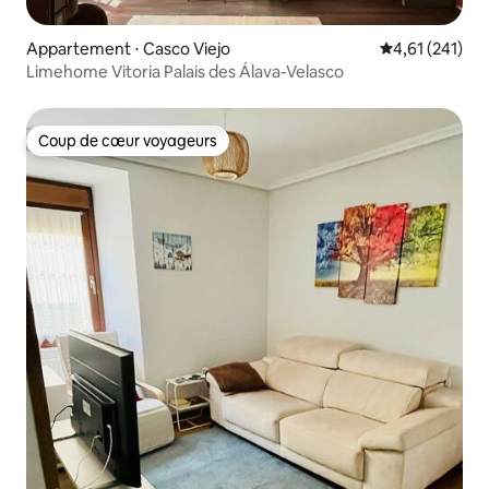
Appartement ⋅ Casco Viejo
Évaluation moy
4,61 (241)
Limehome Vitoria Palais des Álava-Velasco
Coup de cœur voyageurs
Coup de cœur voyageurs