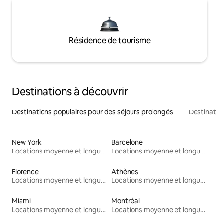
Résidence de tourisme
Destinations à découvrir
Destinations populaires pour des séjours prolongés
Destinati
New York
Barcelone
Locations moyenne et longue durée
Locations moyenne et longue durée
Florence
Athènes
Locations moyenne et longue durée
Locations moyenne et longue durée
Miami
Montréal
Locations moyenne et longue durée
Locations moyenne et longue durée