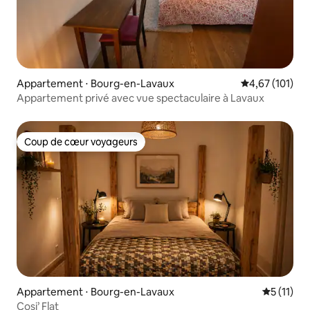
Appartement ⋅ Bourg-en-Lavaux
Évaluation moy
4,67 (101)
Appartement privé avec vue spectaculaire à Lavaux
Coup de cœur voyageurs
Coup de cœur voyageurs
Appartement ⋅ Bourg-en-Lavaux
Évaluatio
5 (11)
Cosi’ Flat