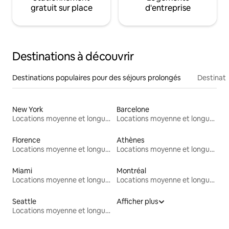
gratuit sur place
d'entreprise
Destinations à découvrir
Destinations populaires pour des séjours prolongés
Destinati
New York
Barcelone
Locations moyenne et longue durée
Locations moyenne et longue durée
Florence
Athènes
Locations moyenne et longue durée
Locations moyenne et longue durée
Miami
Montréal
Locations moyenne et longue durée
Locations moyenne et longue durée
Seattle
Afficher plus
Locations moyenne et longue durée