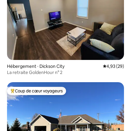
Hébergement ⋅ Dickson City
Évaluation mo
4,93 (29)
La retraite GoldenHour n° 2
Coup de cœur voyageurs
Coups de cœur voyageurs les plus appréciés