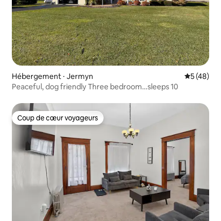
Hébergement ⋅ Jermyn
Évaluation
5 (48)
Peaceful, dog friendly Three bedroom…sleeps 10
Coup de cœur voyageurs
Coup de cœur voyageurs