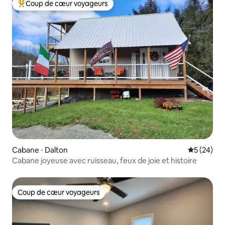
Coup de cœur voyageurs
Coups de cœur voyageurs les plus appréciés
Cabane ⋅ Dalton
Évaluation
5 (24)
Cabane joyeuse avec ruisseau, feux de joie et histoire
Coup de cœur voyageurs
Coup de cœur voyageurs