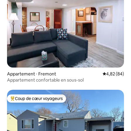
Superhôte
Appartement ⋅ Fremont
Évaluation mo
4,82 (84)
Appartement confortable en sous-sol
Coup de cœur voyageurs
Coups de cœur voyageurs les plus appréciés