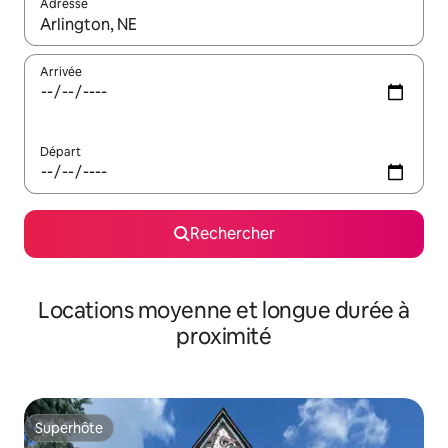
Adresse
Lorsque les résultats s'affichent, utilisez les flèches vers le hau
Arrivée
Départ
Rechercher
Locations moyenne et longue durée à
proximité
Superhôte
Superhôte