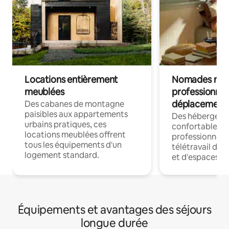
Locations entièrement
Nomades num
meublées
professionnel
déplacement
Des cabanes de montagne
paisibles aux appartements
Des hébergem
urbains pratiques, ces
confortables p
locations meublées offrent
professionnels
tous les équipements d'un
télétravail dis
logement standard.
et d'espaces de
Équipements et avantages des séjours
longue durée