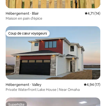
Hébergement ⋅ Blair
Évaluation m
4,71 (14)
Maison en pain d'épice
Coup de cœur voyageurs
Coup de cœur voyageurs
Hébergement ⋅ Valley
Évaluation mo
4,94 (17)
Private Waterfront Lake House | Near Omaha
Superhôte