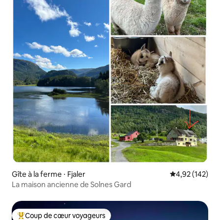
Gîte à la ferme ⋅ Fjaler
Évaluation moy
4,92 (142)
La maison ancienne de Solnes Gard
Coup de cœur voyageurs
Coups de cœur voyageurs les plus appréciés