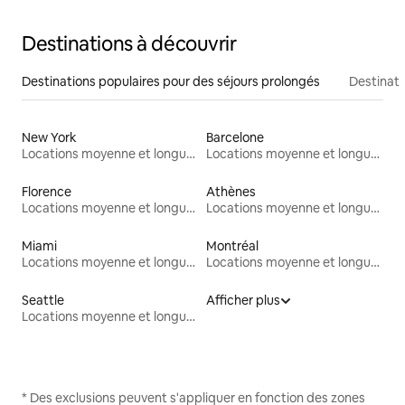
Destinations à découvrir
Destinations populaires pour des séjours prolongés
Destinati
New York
Barcelone
Locations moyenne et longue durée
Locations moyenne et longue durée
Florence
Athènes
Locations moyenne et longue durée
Locations moyenne et longue durée
Miami
Montréal
Locations moyenne et longue durée
Locations moyenne et longue durée
Seattle
Afficher plus
Locations moyenne et longue durée
* Des exclusions peuvent s'appliquer en fonction des zones