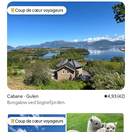
Coup de cœur voyageurs
Coups de cœur voyageurs les plus appréciés
Cabane ⋅ Gulen
Évaluation mo
4,93 (42)
Bungalow ved Sognefjorden.
Coup de cœur voyageurs
Coups de cœur voyageurs les plus appréciés