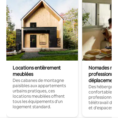
Locations entièrement
Nomades num
meublées
professionnel
déplacement
Des cabanes de montagne
paisibles aux appartements
Des hébergem
urbains pratiques, ces
confortables p
locations meublées offrent
professionnels
tous les équipements d'un
télétravail dis
logement standard.
et d'espaces de