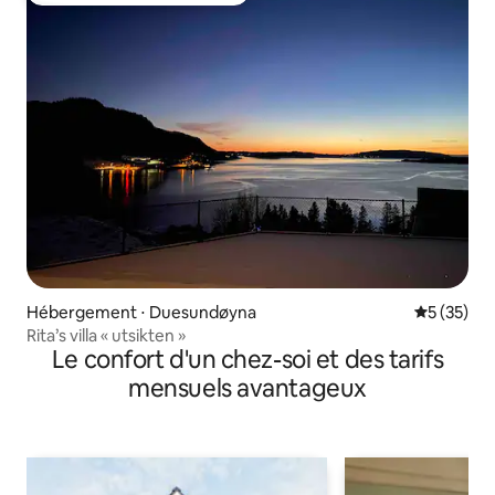
Hébergement ⋅ Duesundøyna
Évaluation
5 (35)
Rita’s villa « utsikten »
Le confort d'un chez-soi et des tarifs
mensuels avantageux