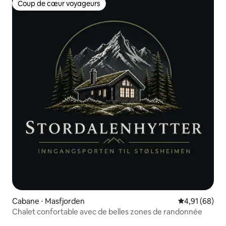
Coup de cœur voyageurs
Coup de cœur voyageurs
Cabane ⋅ Masfjorden
Évaluation mo
4,91 (68)
Chalet confortable avec de belles zones de randonnée