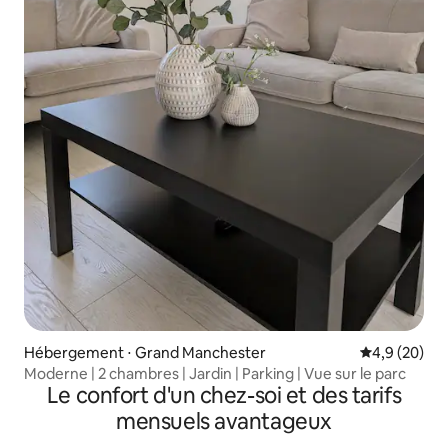
Hébergement ⋅ Grand Manchester
Évaluation m
4,9 (20)
Moderne | 2 chambres | Jardin | Parking | Vue sur le parc
Le confort d'un chez-soi et des tarifs
mensuels avantageux