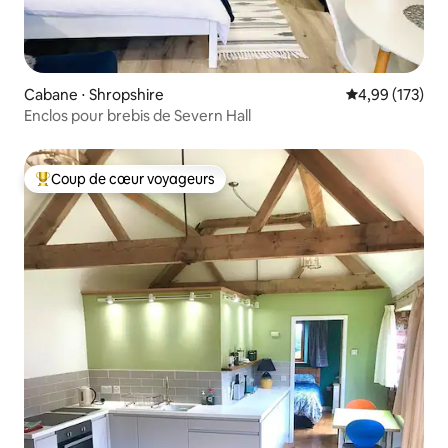
Cabane ⋅ Shropshire
Évaluation moy
4,99 (173)
Enclos pour brebis de Severn Hall
Coup de cœur voyageurs
Coups de cœur voyageurs les plus appréciés