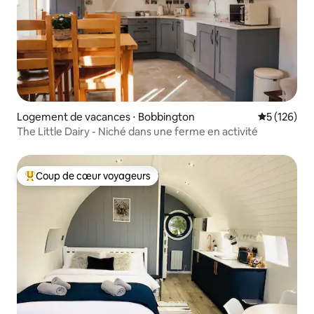
Logement de vacances ⋅ Bobbington
Évaluation 
5 (126)
The Little Dairy - Niché dans une ferme en activité
Coup de cœur voyageurs
Coups de cœur voyageurs les plus appréciés