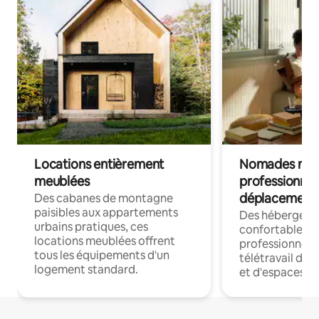
Locations entièrement
Nomades num
meublées
professionnel
déplacement
Des cabanes de montagne
paisibles aux appartements
Des hébergem
urbains pratiques, ces
confortables p
locations meublées offrent
professionnels
tous les équipements d'un
télétravail dis
logement standard.
et d'espaces de