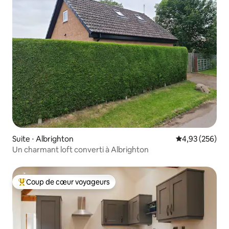
Suite ⋅ Albrighton
Évaluation moy
4,93 (256)
Un charmant loft converti à Albrighton
Coup de cœur voyageurs
Coups de cœur voyageurs les plus appréciés