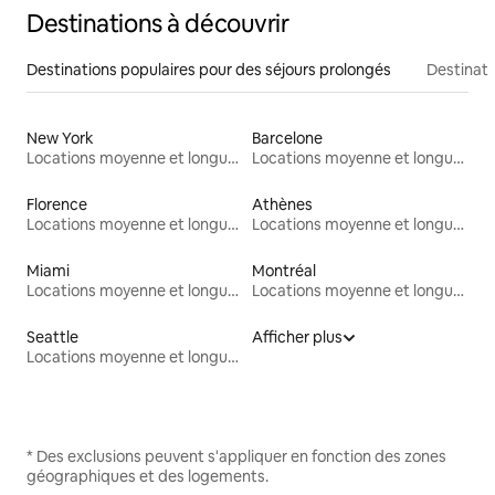
Destinations à découvrir
Destinations populaires pour des séjours prolongés
Destinati
New York
Barcelone
Locations moyenne et longue durée
Locations moyenne et longue durée
Florence
Athènes
Locations moyenne et longue durée
Locations moyenne et longue durée
Miami
Montréal
Locations moyenne et longue durée
Locations moyenne et longue durée
Seattle
Afficher plus
Locations moyenne et longue durée
* Des exclusions peuvent s'appliquer en fonction des zones
géographiques et des logements.