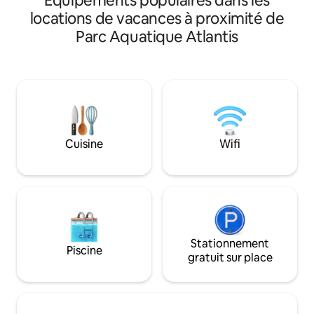
Équipements populaires dans les
déconnecter. Attention, vous pourriez
d'un feu crépitant
locations de vacances à proximité de
tomber amoureux du charmant
bois. Admirez la vu
Parc Aquatique Atlantis
Beaulac ! Le chalet est petit et rustique
les baies vitrées 
mais tout à fait adorable, avec une vue
Détendez-vous dan
magnifique sur le bord de l'eau ainsi
privé en baril de cèdre. Les pr
qu'un jardin abondant et énergisant
soins naturels, le 
offrant une intimité par rapport aux
savon à linge et le
voisins. Le lac est propre, fréquemment
tous gratuits. No
testé et parfait pour une baignade !
aimerez notre pet
fenêtres autant qu
Cuisine
Wifi
Stationnement
Piscine
gratuit sur place