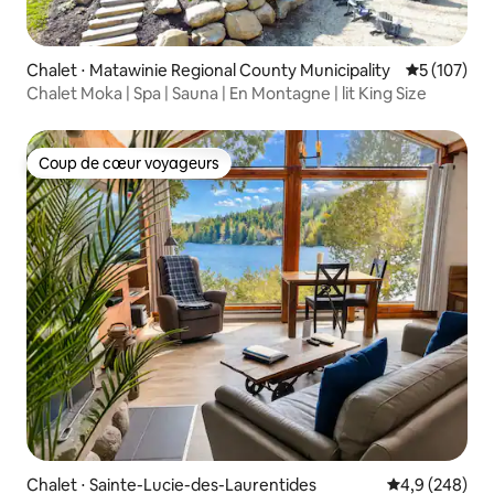
Chalet ⋅ Matawinie Regional County Municipality
Évaluation 
5 (107)
Chalet Moka | Spa | Sauna | En Montagne | lit King Size
Coup de cœur voyageurs
Coup de cœur voyageurs
Chalet ⋅ Sainte-Lucie-des-Laurentides
Évaluation mo
4,9 (248)