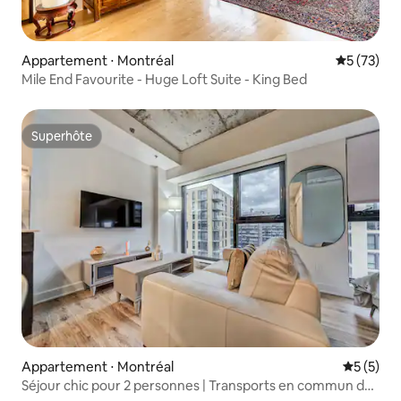
Appartement ⋅ Montréal
Évaluation
5 (73)
Mile End Favourite - Huge Loft Suite - King Bed
Superhôte
Superhôte
Appartement ⋅ Montréal
Évaluatio
5 (5)
Séjour chic pour 2 personnes | Transports en commun de