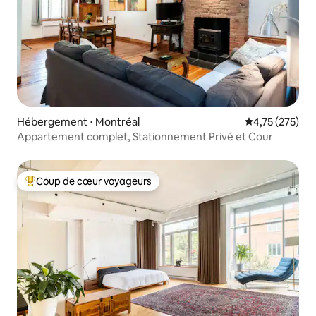
Hébergement ⋅ Montréal
Évaluation moy
4,75 (275)
Appartement complet, Stationnement Privé et Cour
Coup de cœur voyageurs
Coups de cœur voyageurs les plus appréciés