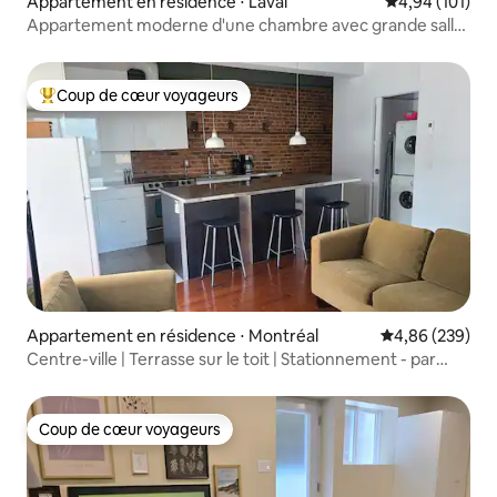
Appartement en résidence ⋅ Laval
Évaluation moy
4,94 (101)
Appartement moderne d'une chambre avec grande salle
de bain | Parking gratuit | Près de YUL
Coup de cœur voyageurs
Coups de cœur voyageurs les plus appréciés
Appartement en résidence ⋅ Montréal
Évaluation moy
4,86 (239)
Centre-ville | Terrasse sur le toit | Stationnement - par
mtlFlats
Coup de cœur voyageurs
Coup de cœur voyageurs