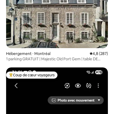
Hébergement ⋅ Montréal
Évaluation mo
4,8 (287)
1 parking GRATUIT | Majestic Old Port Gem | table DE
BILLARD
Coup de cœur voyageurs
Coups de cœur voyageurs les plus appréciés