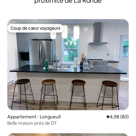
proximité de La Ronde
Coup de cœur voyageurs
Coup de cœur voyageurs
Appartement ⋅ Longueuil
Évaluation mo
4,98 (80)
Belle maison près de DT