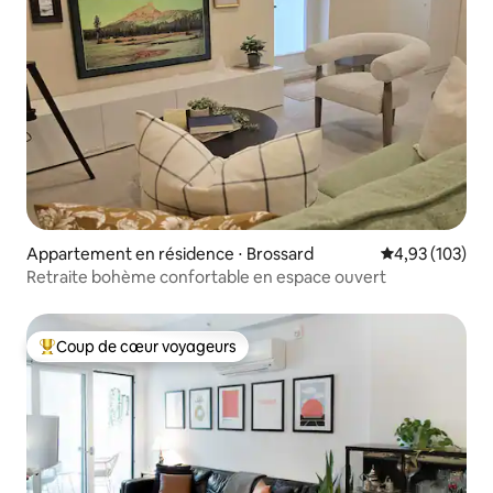
Appartement en résidence ⋅ Brossard
Évaluation moy
4,93 (103)
Retraite bohème confortable en espace ouvert
Coup de cœur voyageurs
Coups de cœur voyageurs les plus appréciés