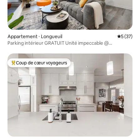
Appartement ⋅ Longueuil
Évaluation
5 (37)
Parking intérieur GRATUIT Unité impeccable @
Emplacement privilégié
Coup de cœur voyageurs
Coups de cœur voyageurs les plus appréciés