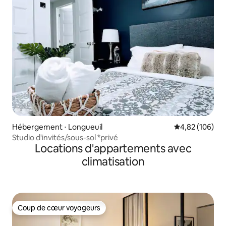
Hébergement ⋅ Longueuil
Évaluation moy
4,82 (106)
Studio d'invités/sous-sol *privé
Locations d'appartements avec
climatisation
Coup de cœur voyageurs
Coup de cœur voyageurs