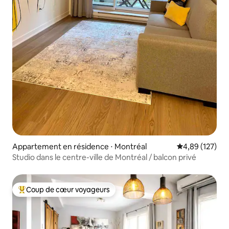
Appartement en résidence ⋅ Montréal
Évaluation moy
4,89 (127)
Studio dans le centre-ville de Montréal / balcon privé
Coup de cœur voyageurs
Coups de cœur voyageurs les plus appréciés