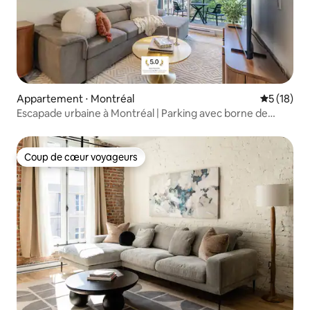
Appartement ⋅ Montréal
Évaluation
5 (18)
Escapade urbaine à Montréal | Parking avec borne de
recharge pour véhicules électriques
Coup de cœur voyageurs
Coup de cœur voyageurs