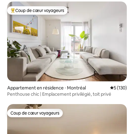
Coup de cœur voyageurs
Coups de cœur voyageurs les plus appréciés
Appartement en résidence ⋅ Montréal
Évaluation 
5 (130)
Penthouse chic | Emplacement privilégié, toit privé
Coup de cœur voyageurs
Coup de cœur voyageurs