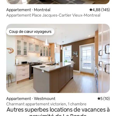
Appartement ⋅ Montréal
Évaluation moy
4,88 (145)
Appartement Place Jacques-Cartier Vieux-Montreal
Coup de cœur voyageurs
Coup de cœur voyageurs
Appartement ⋅ Westmount
Évaluation
5 (10)
Charmant appartement victorien, 1 chambre
Autres superbes locations de vacances à