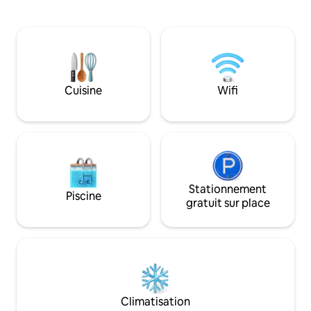
avec toutes les chaînes et avantages
bibliothèque, parfa
exclusifs pour les clients, jusqu'à 50 % de
domicile. L'espace dispose de 2
réduction sur les meilleures salles
chambres King Si
d'événements et les dîners-spectacles
chambre surélevée
de Montréal. Une retraite élégante et
magnifique espace
haut de gamme à proximité des
Cuisine
Wifi
meilleures attractions de la ville ! Grand
Prix de Montréal F1, Vieux-Montréal,
Quartier des Spectacles. Et le meilleur
hôte. MTL
Stationnement
Piscine
gratuit sur place
Climatisation