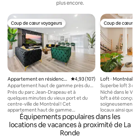
plus encore.
Coup de cœur voyageurs
Coup de cœur vo
Coup de cœur voyageurs
Coup de cœur vo
Appartement en résidence
Évaluation moyenne sur la base 
4,93 (107)
Loft ⋅ Montréal
⋅ Longueuil
Appartement haut de gamme près du
Superbe loft 3 ch
Vieux-Montréal. Parking GRATUIT.
avec terrasse priv
Près du parc Jean-Drapeau et à
Niché dans le Vieu
quelques minutes du vieux port et du
loft a été conçu 
centre-ville de Montréal ! Cet
soigneusement ch
appartement haut de gamme
locaux ainsi que d
Équipements populaires dans les
entièrement rénové offre un confort
design emblématiq
haut de gamme avec un mobilier design,
de sa propre terra
locations de vacances à proximité de La
des appareils électroménagers haut de
aquarium avec foye
Ronde
gamme et des suppléments bien pensés
séjour relaxant et
tels qu'un Téléviseur 4K de 86 pouces
de travail sont nic