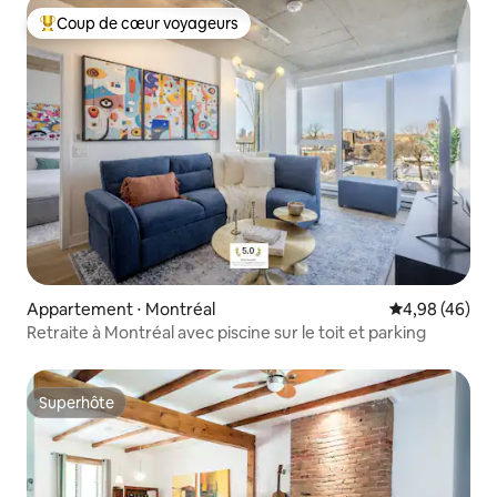
Coup de cœur voyageurs
Coups de cœur voyageurs les plus appréciés
Appartement ⋅ Montréal
Évaluation mo
4,98 (46)
Retraite à Montréal avec piscine sur le toit et parking
Superhôte
Superhôte