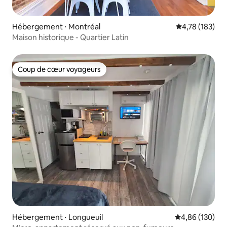
Hébergement ⋅ Montréal
Évaluation moy
4,78 (183)
Maison historique - Quartier Latin
Coup de cœur voyageurs
Coup de cœur voyageurs
Hébergement ⋅ Longueuil
Évaluation moy
4,86 (130)