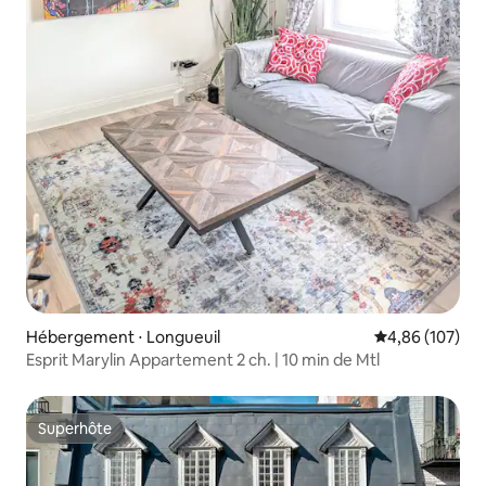
Hébergement ⋅ Longueuil
Évaluation moy
4,86 (107)
Esprit Marylin Appartement 2 ch. | 10 min de Mtl
Superhôte
Superhôte