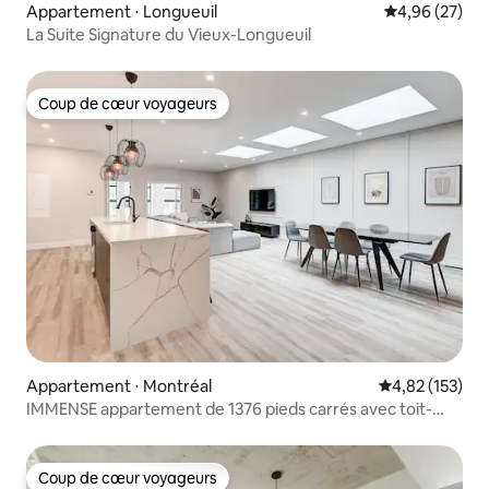
Appartement ⋅ Longueuil
Évaluation mo
4,96 (27)
La Suite Signature du Vieux-Longueuil
Coup de cœur voyageurs
Coup de cœur voyageurs
Appartement ⋅ Montréal
Évaluation moy
4,82 (153)
IMMENSE appartement de 1376 pieds carrés avec toit-
terrasse - Plaza St-Hubert
Coup de cœur voyageurs
Coup de cœur voyageurs