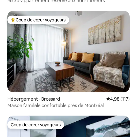
Micro-appartement réservé aux non-fumeurs
Coup de cœur voyageurs
Coups de cœur voyageurs les plus appréciés
Hébergement ⋅ Brossard
Évaluation moy
4,98 (117)
Maison familiale confortable près de Montréal
Coup de cœur voyageurs
Coup de cœur voyageurs