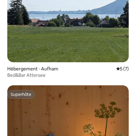
Hébergement ⋅ Aufham
Évaluatio
5 (7)
Bed&Bar Attersee
Superhôte
Superhôte