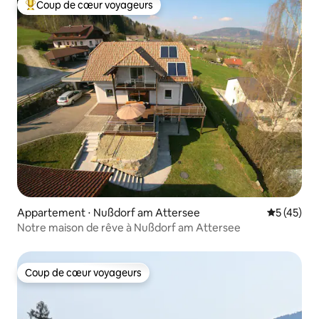
Coup de cœur voyageurs
Coups de cœur voyageurs les plus appréciés
Appartement ⋅ Nußdorf am Attersee
Évaluation
5 (45)
Notre maison de rêve à Nußdorf am Attersee
Coup de cœur voyageurs
Coup de cœur voyageurs