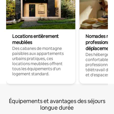
Locations entièrement
Nomades num
meublées
professionnel
déplacement
Des cabanes de montagne
paisibles aux appartements
Des hébergem
urbains pratiques, ces
confortables p
locations meublées offrent
professionnels
tous les équipements d'un
télétravail dis
logement standard.
et d'espaces de
Équipements et avantages des séjours
longue durée