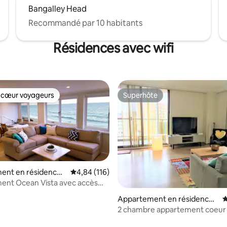
Bangalley Head
Recommandé par 10 habitants
Résidences avec wifi
 cœur voyageurs
Superhôte
 cœur voyageurs
Superhôte
ent en résidence ⋅
Évaluation moyenne sur la base de 116 comme
4,84 (116)
n
ent Ocean Vista avec accès
 la base de 141 commentaires : 4,96 sur 5
 plage ; 11
Appartement en résidence ⋅
É
Sydney
2 chambre appartement coeur
PARKING