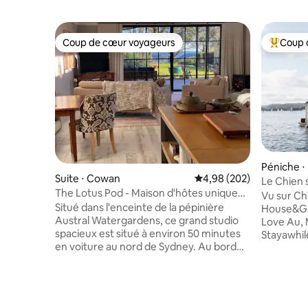
Coup de cœur voyageurs
Coup 
Coup de cœur voyageurs
Coups de
Péniche 
Suite ⋅ Cowan
Évaluation moyenne sur 
4,98 (202)
Le Chien 
The Lotus Pod - Maison d'hôtes unique
Vu sur Ch
avec vue
Situé dans l'enceinte de la pépinière
House&Ga
Austral Watergardens, ce grand studio
Love Au, 
spacieux est situé à environ 50 minutes
Stayawhil
en voiture au nord de Sydney. Au bord
Sommerhusm
de la rivière Hawkesbury et de Berowra
de l'air sa
Waters, le Lotus Pod offre une escapade
le soleil q
champêtre ou romantique. Avec une
vous ento
vue magnifique sur la réserve naturelle
et le mond