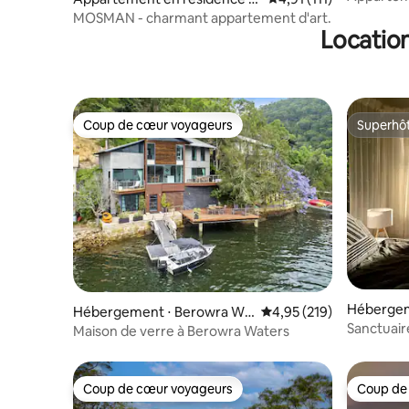
sur l'océa
Mosman
MOSMAN - charmant appartement d'art.
Location
Coup de cœur voyageurs
Superhô
Coup de cœur voyageurs
Superhô
Hébergem
Hébergement ⋅ Berowra Wa
Évaluation moyenne sur
4,95 (219)
h
Sanctuaire
ters
Maison de verre à Berowra Waters
cime des 
Coup de cœur voyageurs
Coup de
Coup de cœur voyageurs
Coup de