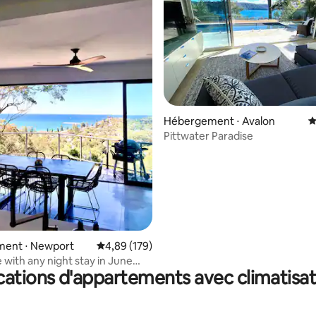
 la base de 163 commentaires : 4,91 sur 5
Hébergement ⋅ Avalon
É
Pittwater Paradise
ent ⋅ Newport
Évaluation moyenne sur la base de 179 commen
4,89 (179)
 with any night stay in June
cations d'appartements avec climatisat
st