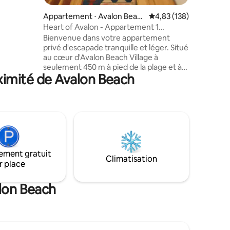
5 minutes.
on livre
Appartement ⋅ Avalon Beac
Évaluation moyenne sur
4,83 (138)
ans l'un
h
Heart of Avalon - Appartement 1
alon ou
chambre
Bienvenue dans votre appartement
mment
privé d'escapade tranquille et léger. Situé
ez besoin
au cœur d'Avalon Beach Village à
seulement 450 m à pied de la plage et à
ximité de Avalon Beach
moins d'un jet de pierre des meilleurs
cafés, restaurants et boutiques, cet
endroit est le lieu de vacances idéal.
Empruntez nos planches de surf et
quelques serviettes pour explorer plus
loin ou vous détendre avec un jeu de
société, du vin et du pop-corn pour
profiter d'une nuit. Il n'y aura rien de plus
ement gratuit
dont vous aurez besoin pour profiter de
Climatisation
r place
cet endroit spécial.
alon Beach