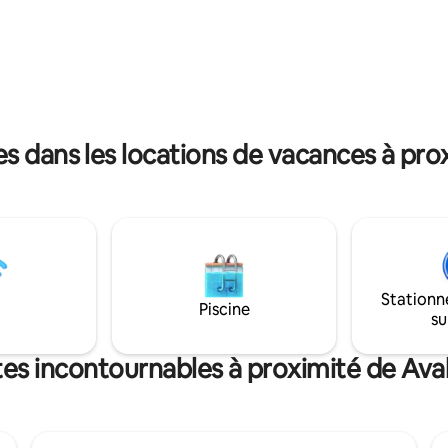
 espace à la fois confortable et
plage ou au cinéma vintage en 
r l'eau, un hangar à bateaux en
Ou restez à l'intérieur avec un b
 deux personnes qui vous invite
sur le fauteuil en cuir. Mangez d
tendre et à simplement
des nombreux restaurants d'Av
 à vous déconnecter et à renouer
cuisinez dans la cuisine éléga
 nature à son meilleur.
rénovée. Tout ce dont vous av
pour 4 personnes maximum.
s dans les locations de vacances à pro
Stationn
Piscine
su
tes incontournables à proximité de Av