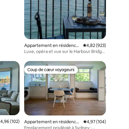
Appartement en résidence
Évaluation moyenne sur
4,82 (923)
⋅ Kirribilli
Luxe, opéra et vue sur le Harbour Bridge
- Le meilleur de Syd
Coup de cœur voyageurs
lus appréciés
Coup de cœur voyageurs
valuation moyenne sur la base de 102 commentaires : 4,96 sur 5
4,96 (102)
taires : 4,92 sur 5
Appartement en résidence ⋅
Évaluation moyenne sur
4,97 (104)
Elizabeth Bay
Emplacement privilégié à Sydney :