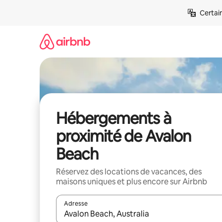
Aller
Certai
directement
au
contenu
Hébergements à
proximité de Avalon
Beach
Réservez des locations de vacances, des
maisons uniques et plus encore sur Airbnb
Adresse
Lorsque les résultats s'affichent, utilisez les flèc