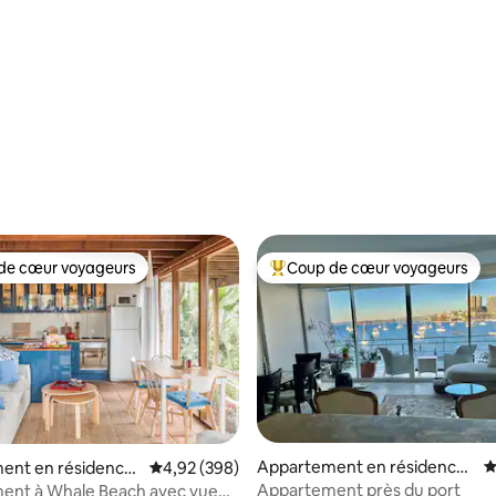
de cœur voyageurs
Coup de cœur voyageurs
 cœur voyageurs les plus appréciés
Coups de cœur voyageurs les p
Appartement en résidence ⋅
É
ent en résidence
Évaluation moyenne sur la base de 398 commen
4,92 (398)
Elizabeth Bay
each
Appartement près du port
ent à Whale Beach avec vue
 la base de 111 commentaires : 4,91 sur 5