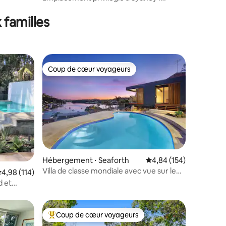
central et pratique
 familles
Coup de cœur voyageurs
lus appréciés
Coup de cœur voyageurs
Hébergement ⋅ Seaforth
Évaluation moyenne sur
4,84 (154)
Villa de classe mondiale avec vue sur le
ntaires : 4,78 sur 5
valuation moyenne sur la base de 114 commentaires : 4,98 sur 5
4,98 (114)
port et plage privée à Manly
d et
Coup de cœur voyageurs
Coups de cœur voyageurs les plus appréciés