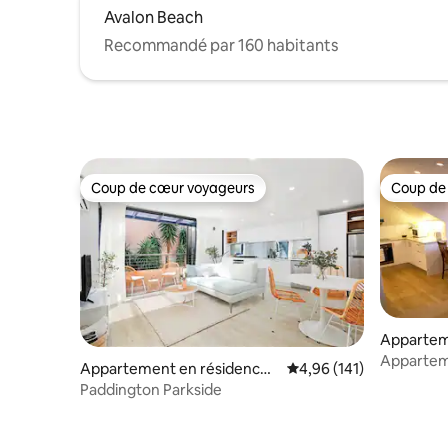
Avalon Beach
Recommandé par 160 habitants
Coup de cœur voyageurs
Coup de
Coup de cœur voyageurs
Coup de
Appartem
Narrabee
Appartem
Appartement en résidence ⋅
Évaluation moyenne sur
4,96 (141)
direct à la
Paddington
Paddington Parkside