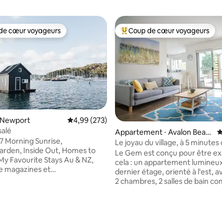
de cœur voyageurs
Coup de cœur voyageurs
 cœur voyageurs les plus appréciés
Coups de cœur voyageurs les p
⋅ Newport
Évaluation moyenne sur la base de 273 commen
4,99 (273)
la base de 202 commentaires : 4,98 sur 5
salé
Appartement ⋅ Avalon Beac
É
7 Morning Sunrise,
h
Le joyau du village, à 5 minutes 
rden, Inside Out, Homes to
plage
Le Gem est conçu pour être e
My Favourite Stays Au & NZ,
cela : un appartement lumineu
e magazines et
dernier étage, orienté à l'est, a
agasinet (Europe) L'odeur
2 chambres, 2 salles de bain co
lin, le bruit de l'eau qui clapote,
2 balcons et 2 parcs sécurisés 
ui scintille sur les ondulations qui
même du magnifique village d'
urent... un sentiment de paix
Beach. Laissez votre voiture da
e laissé derrière vous. Le Salty
parking et marchez jusqu'aux ca