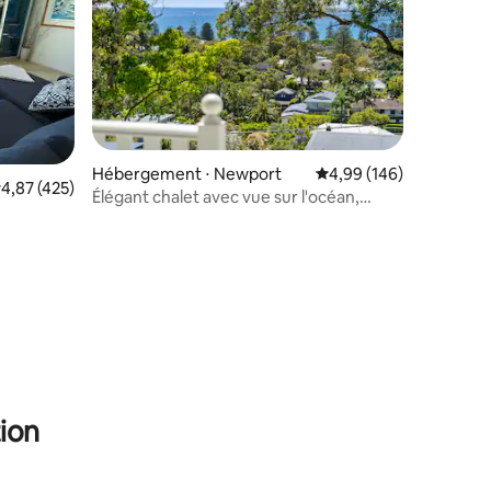
Hébergement ⋅ Newport
Évaluation moyenne sur
4,99 (146)
valuation moyenne sur la base de 425 commentaires : 4,87 sur 5
4,87 (425)
Élégant chalet avec vue sur l'océan,
retraite pour couples
taires : 4,89 sur 5
ion