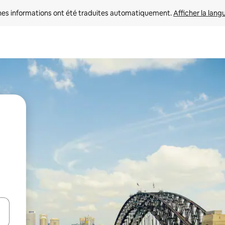
nes informations ont été traduites automatiquement. 
Afficher la lang
hes vers le haut et vers le bas pour les parcourir ou en appuyant et en fai