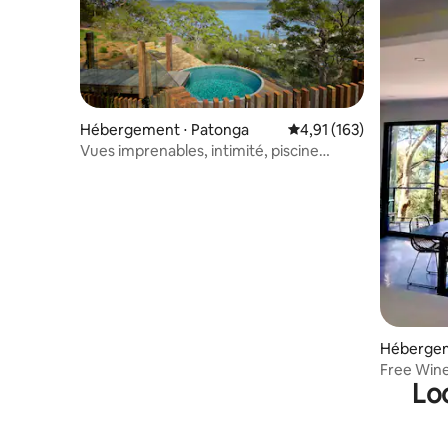
Hébergement ⋅ Patonga
Évaluation moyenne sur
4,91 (163)
Vues imprenables, intimité, piscine
chauffée et sauna
Hébergem
Free Wine
Lo
July augu