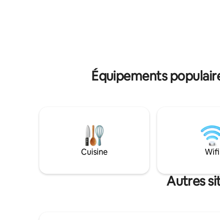
immaculée de Mougamarra et les jardins
Dog est un
environnants, un endroit idéal pour se
ouvert su
détendre et se relaxer. Visitez les
bois pour
restaurants locaux, dégustez des fruits
à vous dé
de mer frais sur la rivière, faites des
« être »,
promenades en ferry, la grande
avec mère
promenade du Nord et le paysage de la
brousse
Équipements populaire
Cuisine
Wifi
Autres si