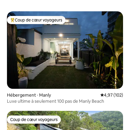
Coup de cœur voyageurs
Coups de cœur voyageurs les plus appréciés
Hébergement ⋅ Manly
Évaluation moy
4,97 (102)
Luxe ultime à seulement 100 pas de Manly Beach
Coup de cœur voyageurs
Coup de cœur voyageurs