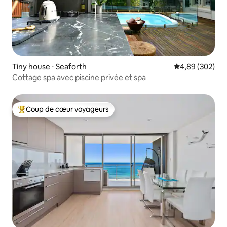
Tiny house ⋅ Seaforth
Évaluation moy
4,89 (302)
Cottage spa avec piscine privée et spa
Coup de cœur voyageurs
Coups de cœur voyageurs les plus appréciés