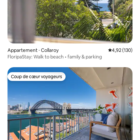
Appartement ⋅ Collaroy
Évaluation moy
4,92 (130)
FloripaStay: Walk to beach • family & parking
Coup de cœur voyageurs
Coup de cœur voyageurs