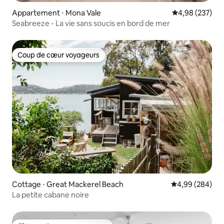
Appartement ⋅ Mona Vale
Évaluation moy
4,98 (237)
Seabreeze - La vie sans soucis en bord de mer
Coup de cœur voyageurs
Coup de cœur voyageurs
Cottage ⋅ Great Mackerel Beach
Évaluation moy
4,99 (284)
La petite cabane noire