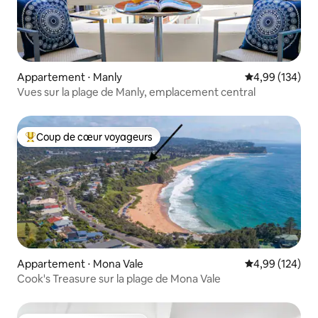
Appartement ⋅ Manly
Évaluation moy
4,99 (134)
Vues sur la plage de Manly, emplacement central
Coup de cœur voyageurs
Coups de cœur voyageurs les plus appréciés
Appartement ⋅ Mona Vale
Évaluation moy
4,99 (124)
Cook's Treasure sur la plage de Mona Vale