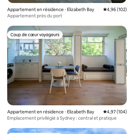
Appartement en résidence ⋅ Elizabeth Bay
Évaluation moy
4,96 (102)
Appartement près du port
Coup de cœur voyageurs
Coup de cœur voyageurs
Appartement en résidence ⋅ Elizabeth Bay
Évaluation moy
4,97 (104)
Emplacement privilégié à Sydney : central et pratique