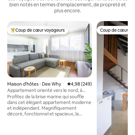
bien notés en termes d'emplacement, de propreté et
plus encore.
Coup de cœur voyageurs
Coup de cœur vo
Coups de cœur voyageurs les plus appréciés
Coup de cœur vo
Maison d'hôtes ⋅ Dee Why
Évaluation moyenne sur la base 
4,98 (249)
Appartement orienté vers le nord, à
quelques pas de la plage et des cafés
Profitez de la brise marine qui souffle
dans cet élégant appartement moderne
et indépendant. Magnifiquement
décoré, fonctionnel et spacieux, la
palette de couleurs neutres apaisantes
ajoute une ambiance de plage. Avec son
propre parking hors rue, une buanderie,