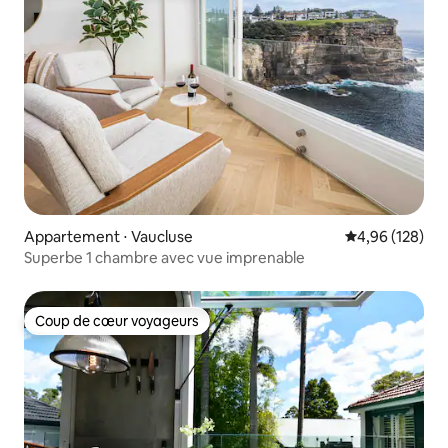
Appartement ⋅ Vaucluse
Évaluation moy
4,96 (128)
Superbe 1 chambre avec vue imprenable
Coup de cœur voyageurs
Coup de cœur voyageurs