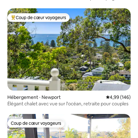
privée à Manly
Coup de cœur voyageurs
Coups de cœur voyageurs les plus appréciés
Hébergement ⋅ Newport
Évaluation moy
4,99 (146)
Élégant chalet avec vue sur l'océan, retraite pour couples
Coup de cœur voyageurs
Coup de cœur voyageurs