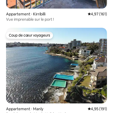
Appartement ⋅ Kirribilli
Évaluation moy
4,97 (161)
Vue imprenable sur le port !
Coup de cœur voyageurs
Coup de cœur voyageurs
Appartement ⋅ Manly
Évaluation moy
4,95 (191)