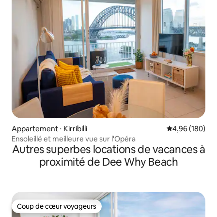
Appartement ⋅ Kirribilli
Évaluation moy
4,96 (180)
Ensoleillé et meilleure vue sur l'Opéra
Autres superbes locations de vacances à
proximité de Dee Why Beach
Coup de cœur voyageurs
Coup de cœur voyageurs