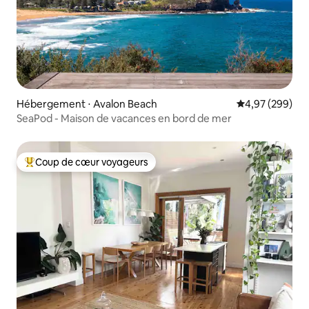
Hébergement ⋅ Avalon Beach
Évaluation moy
4,97 (299)
SeaPod - Maison de vacances en bord de mer
Coup de cœur voyageurs
Coups de cœur voyageurs les plus appréciés