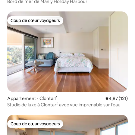
Bord de mer de Manly Holiday Harbour
Coup de cœur voyageurs
Coup de cœur voyageurs
Appartement ⋅ Clontarf
Évaluation moy
4,87 (121)
Studio de luxe à Clontarf avec vue imprenable sur l'eau
Coup de cœur voyageurs
Coup de cœur voyageurs