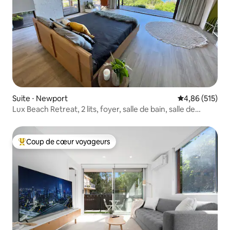
Suite ⋅ Newport
Évaluation moy
4,86 (515)
Lux Beach Retreat, 2 lits, foyer, salle de bain, salle de
sport !
Coup de cœur voyageurs
Coups de cœur voyageurs les plus appréciés