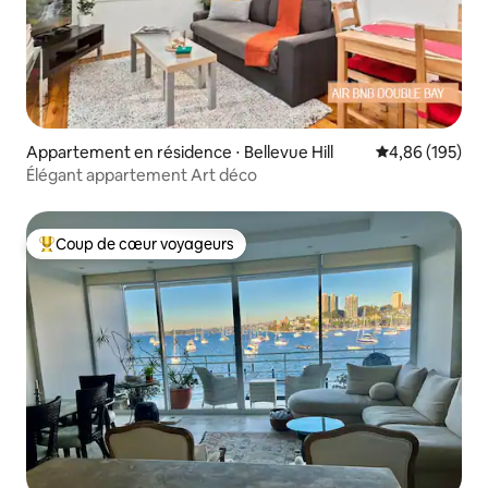
Appartement en résidence ⋅ Bellevue Hill
Évaluation moy
4,86 (195)
Élégant appartement Art déco
Coup de cœur voyageurs
Coups de cœur voyageurs les plus appréciés