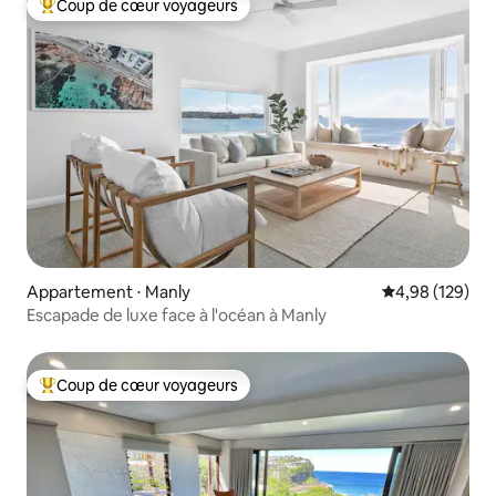
Coup de cœur voyageurs
Coups de cœur voyageurs les plus appréciés
Appartement ⋅ Manly
Évaluation moy
4,98 (129)
Escapade de luxe face à l'océan à Manly
Coup de cœur voyageurs
Coups de cœur voyageurs les plus appréciés