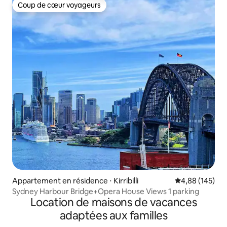
Coup de cœur voyageurs
Coup de cœur voyageurs
Appartement en résidence ⋅ Kirribilli
Évaluation moy
4,88 (145)
Sydney Harbour Bridge+Opera House Views 1 parking
Location de maisons de vacances
adaptées aux familles