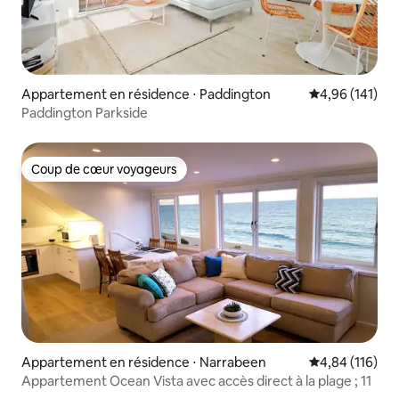
de Curl Curl et Freshwater. * 10 minutes
(5,3 km) en voiture/bus de la célèbre
plage de Manly ; * Accès à la ligne B (bus
express) directement à Sydney.
Appartement en résidence ⋅ Paddington
Évaluation moy
4,96 (141)
Paddington Parkside
Coup de cœur voyageurs
Coup de cœur voyageurs
Appartement en résidence ⋅ Narrabeen
Évaluation moy
4,84 (116)
Appartement Ocean Vista avec accès direct à la plage ; 11