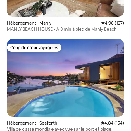
Hébergement ⋅ Manly
Évaluation moy
4,98 (127)
MANLY BEACH HOUSE - À 8 min à pied de Manly Beach !
Coup de cœur voyageurs
Coup de cœur voyageurs
Hébergement ⋅ Seaforth
Évaluation moy
4,84 (154)
Villa de classe mondiale avec vue sur le port et plage