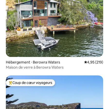
Hébergement ⋅ Berowra Waters
Évaluation moy
4,95 (219)
Maison de verre à Berowra Waters
Coup de cœur voyageurs
Coups de cœur voyageurs les plus appréciés