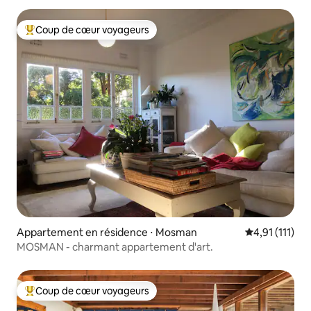
Coup de cœur voyageurs
Coups de cœur voyageurs les plus appréciés
Appartement en résidence ⋅ Mosman
Évaluation mo
4,91 (111)
MOSMAN - charmant appartement d'art.
Coup de cœur voyageurs
Coups de cœur voyageurs les plus appréciés