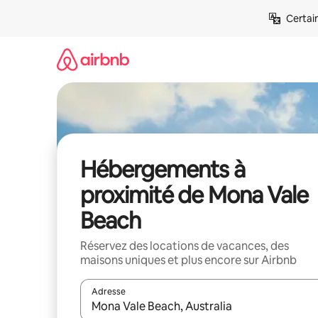
Aller
Certai
directement
au
contenu
Hébergements à
proximité de Mona Vale
Beach
Réservez des locations de vacances, des
maisons uniques et plus encore sur Airbnb
Adresse
Lorsque les résultats s'affichent, utilisez les flèc