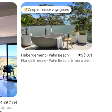
Coup de cœur voyageurs
Coups de cœur voyageurs les plus appréciés
ntaires : 4,91 sur 5
Hébergement ⋅ Palm Beach
Évaluation moyenne 
5 (107)
Florida Breeze - Palm Beach (5 min à pied
de la plage)
valuation moyenne sur la base de 179 commentaires : 4,89 sur 5
4,89 (179)
n June