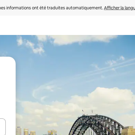
nes informations ont été traduites automatiquement. 
Afficher la lang
hes vers le haut et vers le bas pour les parcourir ou en appuyant et en fai