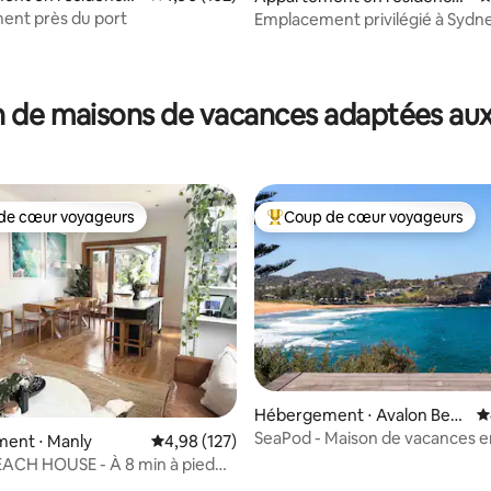
la base de 195 commentaires : 4,86 sur 5
 Bay
Elizabeth Bay
ent près du port
Emplacement privilégié à Sydne
central et pratique
 de maisons de vacances adaptées aux
de cœur voyageurs
Coup de cœur voyageurs
 cœur voyageurs les plus appréciés
Coups de cœur voyageurs les p
Hébergement ⋅ Avalon Beac
É
h
SeaPod - Maison de vacances e
 la base de 219 commentaires : 4,95 sur 5
ent ⋅ Manly
Évaluation moyenne sur la base de 127 comme
4,98 (127)
mer
ACH HOUSE - À 8 min à pied
Beach !