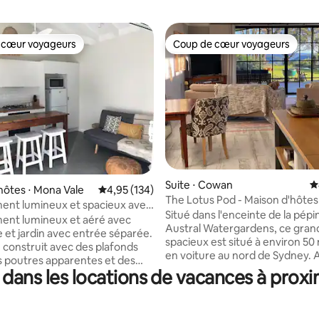
 cœur voyageurs
Coup de cœur voyageurs
 cœur voyageurs
Coup de cœur voyageurs
la base de 146 commentaires : 4,99 sur 5
Suite ⋅ Cowan
É
hôtes ⋅ Mona Vale
Évaluation moyenne sur la base de 134 comme
4,95 (134)
The Lotus Pod - Maison d'hôtes
ent lumineux et spacieux avec
avec vue
Situé dans l'enceinte de la pépi
ent lumineux et aéré avec
Austral Watergardens, ce gran
 et jardin avec entrée séparée.
spacieux est situé à environ 50
e construit avec des plafonds
en voiture au nord de Sydney. Au bord
s poutres apparentes et des
de la rivière Hawkesbury et de
dans les locations de vacances à prox
ton poli. Il y a un espace loft
Waters, le Lotus Pod offre une
hambre à découvrir. Un endroit
champêtre ou romantique. Avec une
 lire un livre ou faire une sieste.
vue magnifique sur la réserve n
salon/cuisine séparé avec des