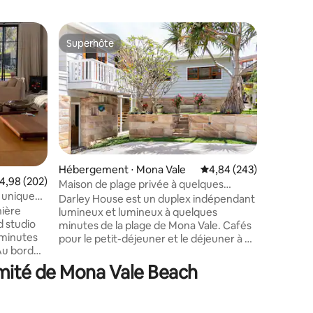
Appartem
Superhôte
Coup de
Superhôte
Coup de
Bord de 
Bienvenue
paradis sur la pl
offre une
accès dir
plus spec
et le sur
océanique
chance v
Hébergement ⋅ Mona Vale
Évaluation moyenne sur
4,84 (243)
être obs
valuation moyenne sur la base de 202 commentaires : 4,98 sur 5
4,98 (202)
Maison de plage privée à quelques
ntaires : 4,95 sur 5
depuis le
 unique
minutes de la plage de Mona Vale
Darley House est un duplex indépendant
L'appart
nière
lumineux et lumineux à quelques
pour être
d studio
minutes de la plage de Mona Vale. Cafés
plage, av
 minutes
pour le petit-déjeuner et le déjeuner à 2
confort d
portes. Prenez un verre au Mona Vale
des vague
 Berowra
Surf Club ou dînez sur la plage à Basin
imité de Mona Vale Beach
 escapade
Dining. Avec deux terrasses ensoleillées,
un espace de vie confortable et une
aturelle
décoration charmante, une escapade