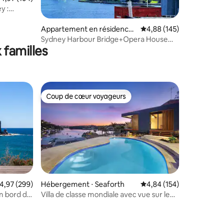
y :
Appartement en résidence ⋅
Évaluation moyenne sur
4,88 (145)
Kirribilli
Sydney Harbour Bridge+Opera House
 familles
Views 1 parking
Coup de cœur voyageurs
lus appréciés
Coup de cœur voyageurs
valuation moyenne sur la base de 299 commentaires : 4,97 sur 5
4,97 (299)
Hébergement ⋅ Seaforth
Évaluation moyenne sur
4,84 (154)
n bord de
Villa de classe mondiale avec vue sur le
ntaires : 4,98 sur 5
port et plage privée à Manly