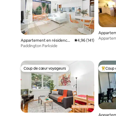
Appartem
Narrabee
Appartem
Appartement en résidence ⋅
Évaluation moyenne sur
4,96 (141)
direct à la
Paddington
Paddington Parkside
Coup de cœur voyageurs
Coup 
Coup de cœur voyageurs
Coups de
Appartem