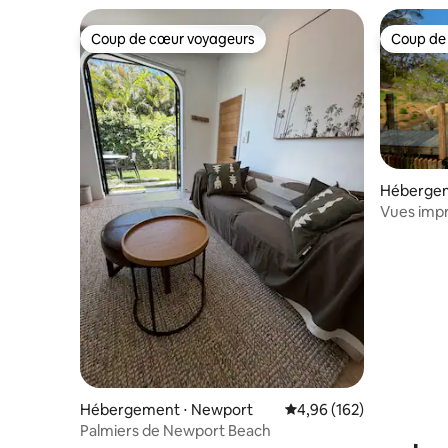
Coup de cœur voyageurs
Coup de
Coup de cœur voyageurs
Coup de
Hébergem
Vues impr
chauffée 
Hébergement ⋅ Newport
Évaluation moyenne sur 
4,96 (162)
Palmiers de Newport Beach