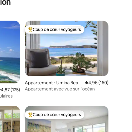
ion
Coup de cœur voyageurs
Coups de cœur voyageurs les plus appréciés
Appartement ⋅ Umina Beac
Évaluation moyenne sur
4,96 (160)
h
Appartement avec vue sur l'océan
ntaires : 4,96 sur 5
valuation moyenne sur la base de 125 commentaires : 4,87 sur 5
4,87 (125)
laires
Coup de cœur voyageurs
lus appréciés
Coups de cœur voyageurs les plus appréciés