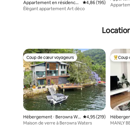
Appartement en résidence ⋅
Évaluation moyenne sur 
4,86 (195)
Elizabeth
Appartem
Bellevue Hill
Élégant appartement Art déco
Location
Coup de cœur voyageurs
Coup 
Coup de cœur voyageurs
Coups de
Hébergement ⋅ Berowra Wa
Évaluation moyenne sur
4,95 (219)
Hébergem
ters
Maison de verre à Berowra Waters
MANLY BE
de Manly 