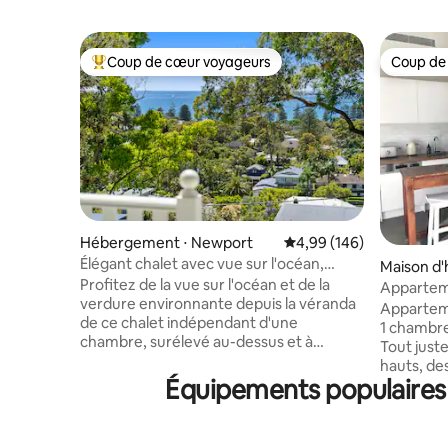
Coup de cœur voyageurs
Coup de
Coups de cœur voyageurs les plus appréciés
Coup de
Hébergement ⋅ Newport
Évaluation moyenne sur 
4,99 (146)
Élégant chalet avec vue sur l'océan,
Maison d'
retraite pour couples
Profitez de la vue sur l'océan et de la
Appartem
verdure environnante depuis la véranda
jardin
Appartem
de ce chalet indépendant d'une
1 chambre
chambre, surélevé au-dessus et à
Tout just
quelques pas des sables dorés de la plage
hauts, de
de Newport. Entièrement équipé avec
Équipements populaires 
sols en bé
un lit Queen Size de luxe, une salle de
dans la c
bain complète avec baignoire, une
idéal pour
cuisine, une buanderie, un salon intérieur
Il y a un 