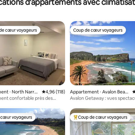
cations d'appartements avec climatisat
July august
de cœur voyageurs
Coup de cœur voyageurs
 cœur voyageurs les plus appréciés
Coup de cœur voyageurs
la base de 193 commentaires : 4,99 sur 5
ent ⋅ North Narrab
Évaluation moyenne sur la base de 118 comme
4,96 (118)
Appartement ⋅ Avalon Beac
É
h
ent confortable près des
Avalon Getaway : vues spectacu
 cœur voyageurs
Coup de cœur voyageurs
 cœur voyageurs
Coups de cœur voyageurs les p