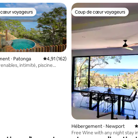
 cœur voyageurs
Coup de cœur voyageurs
 cœur voyageurs
Coup de cœur voyageurs
ent ⋅ Patonga
Évaluation moyenne sur la base de 162 comme
4,91 (162)
enables, intimité, piscine
et sauna
la base de 162 commentaires : 4,96 sur 5
Hébergement ⋅ Newport
É
Free Wine with any night stay i