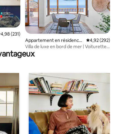
valuation moyenne sur la base de 231 commentaires : 4,98 sur 5
4,98 (231)
taires : 4,97 sur 5
Appartement en résidence
Évaluation moyenne sur
4,92 (292)
e plus
⋅ Avalon
Villa de luxe en bord de mer | Voiturette
avantageux
de golf + vue sur l'île