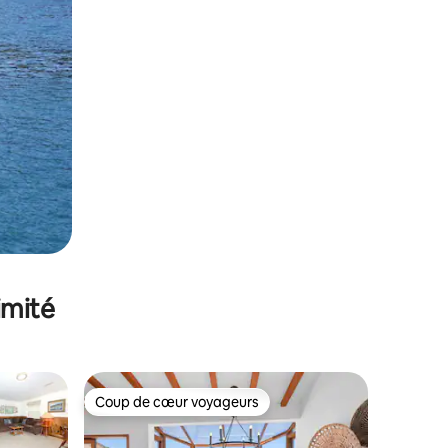
imité
Coup de cœur voyageurs
lus appréciés
Coup de cœur voyageurs