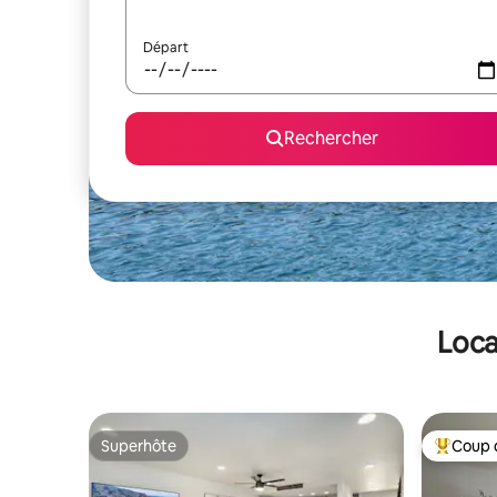
Départ
Rechercher
Loca
Superhôte
Coup 
Superhôte
Coups de