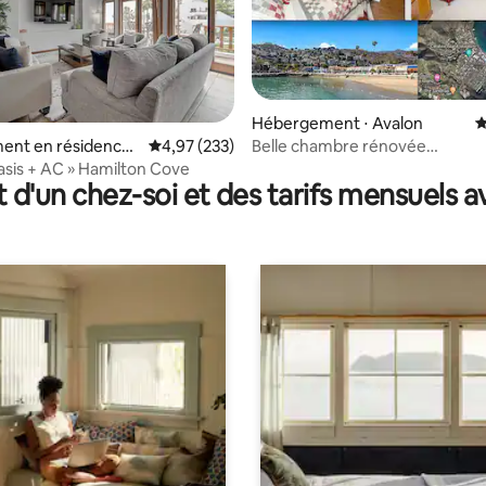
Hébergement ⋅ Avalon
É
Belle chambre rénovée
r la base de 435 commentaires : 4,9 sur 5
ent en résidence ⋅
Évaluation moyenne sur la base de 233 commen
4,97 (233)
4 chambres/3 salles de bain ! *L
Oasis + AC » Hamilton Cove
proche de la plage !*
t d'un chez-soi et des tarifs mensuels 