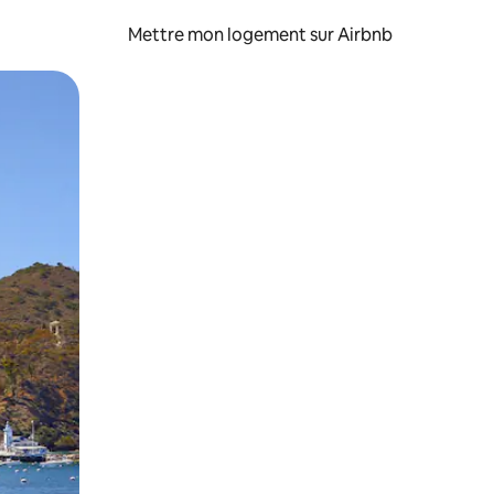
Mettre mon logement sur Airbnb
sant glisser.