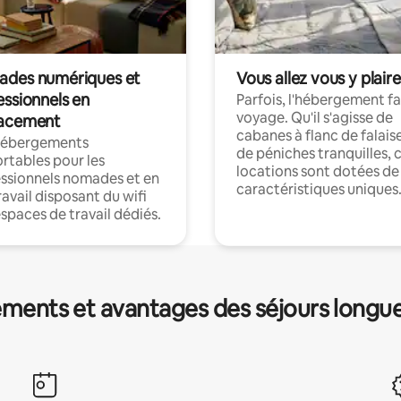
des numériques et
Vous allez vous y plaire
essionnels en
Parfois, l'hébergement fai
voyage. Qu'il s'agisse de
acement
cabanes à flanc de falais
hébergements
de péniches tranquilles, 
rtables pour les
locations sont dotées de
ssionnels nomades et en
caractéristiques uniques
ravail disposant du wifi
espaces de travail dédiés.
ments et avantages des séjours longu