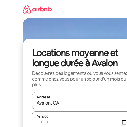
Aller
directement
au
contenu
Locations moyenne et
longue durée à Avalon
Découvrez des logements où vous vous sente
comme chez vous pour un séjour d'un mois ou
plus.
Adresse
Lorsque les résultats s'affichent, utilisez les flèc
Arrivée