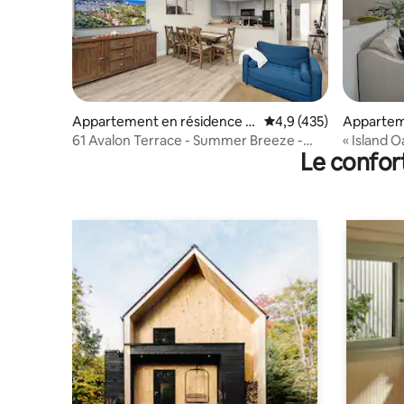
Appartement en résidence ⋅
Évaluation moyenne su
4,9 (435)
Appartem
Avalon
Avalon
61 Avalon Terrace - Summer Breeze -
« Island 
Le confor
Rénové