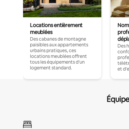
Locations entièrement
Noma
meublées
prof
dépl
Des cabanes de montagne
paisibles aux appartements
Des 
urbains pratiques, ces
confo
locations meublées offrent
profe
tous les équipements d'un
télét
logement standard.
et d'
Équipe