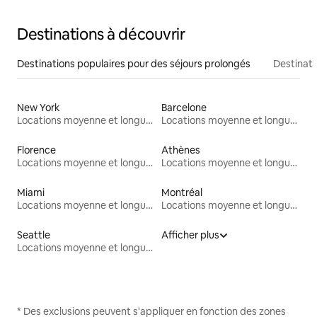
Destinations à découvrir
Destinations populaires pour des séjours prolongés
Destinati
New York
Barcelone
Locations moyenne et longue durée
Locations moyenne et longue durée
Florence
Athènes
Locations moyenne et longue durée
Locations moyenne et longue durée
Miami
Montréal
Locations moyenne et longue durée
Locations moyenne et longue durée
Seattle
Afficher plus
Locations moyenne et longue durée
* Des exclusions peuvent s'appliquer en fonction des zones