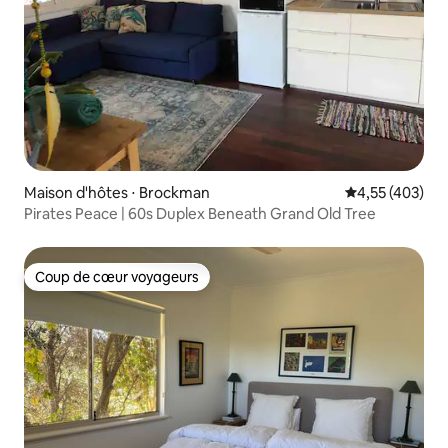
Maison d'hôtes ⋅ Brockman
Évaluation moy
4,55 (403)
Pirates Peace | 60s Duplex Beneath Grand Old Tree
Coup de cœur voyageurs
Coup de cœur voyageurs