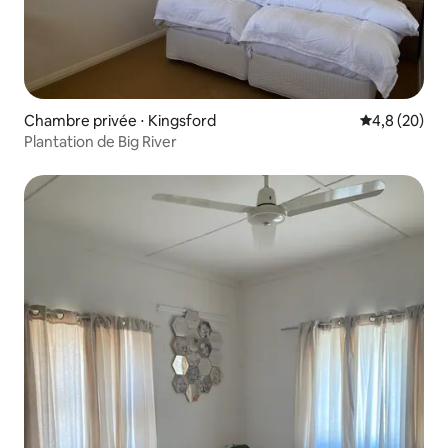
Chambre privée ⋅ Kingsford
Évaluation m
4,8 (20)
Plantation de Big River