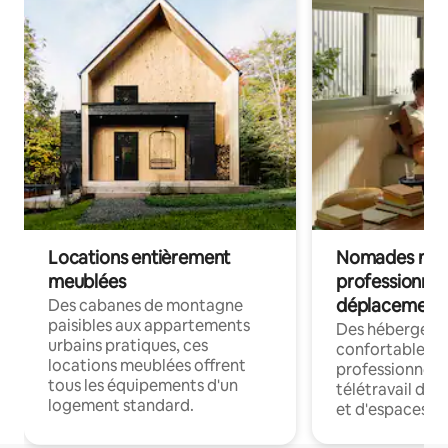
Locations entièrement
Nomades num
meublées
professionnel
déplacement
Des cabanes de montagne
paisibles aux appartements
Des hébergem
urbains pratiques, ces
confortables p
locations meublées offrent
professionnels
tous les équipements d'un
télétravail dis
logement standard.
et d'espaces de