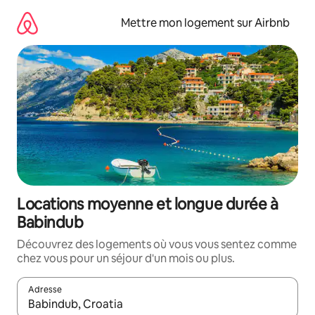
Aller
directement
Mettre mon logement sur Airbnb
au
contenu
Locations moyenne et longue durée à
Babindub
Découvrez des logements où vous vous sentez comme
chez vous pour un séjour d'un mois ou plus.
Adresse
Lorsque les résultats s'affichent, utilisez les flèches vers le hau