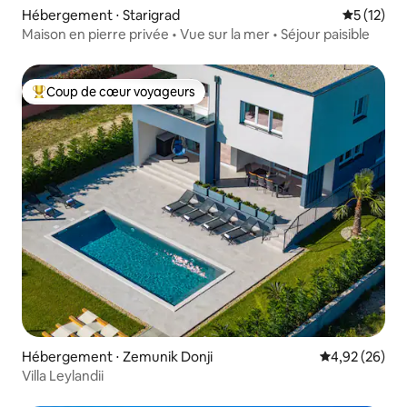
Hébergement ⋅ Starigrad
Évaluation
5 (12)
Maison en pierre privée • Vue sur la mer • Séjour paisible
Coup de cœur voyageurs
Coups de cœur voyageurs les plus appréciés
Hébergement ⋅ Zemunik Donji
Évaluation mo
4,92 (26)
Villa Leylandii