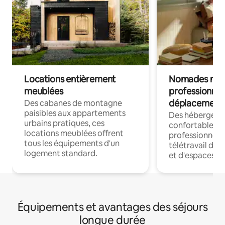
Locations entièrement
Nomades num
meublées
professionnel
déplacement
Des cabanes de montagne
paisibles aux appartements
Des hébergem
urbains pratiques, ces
confortables p
locations meublées offrent
professionnels
tous les équipements d'un
télétravail dis
logement standard.
et d'espaces de
Équipements et avantages des séjours
longue durée