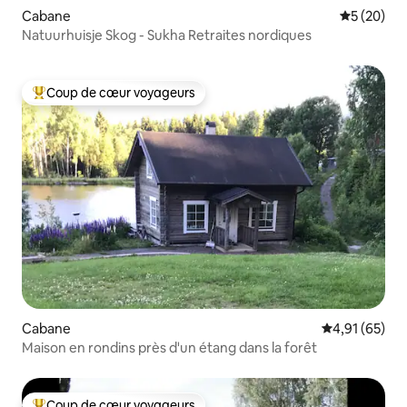
Cabane
Évaluation
5 (20)
Natuurhuisje Skog - Sukha Retraites nordiques
Coup de cœur voyageurs
Coups de cœur voyageurs les plus appréciés
Cabane
Évaluation mo
4,91 (65)
Maison en rondins près d'un étang dans la forêt
Coup de cœur voyageurs