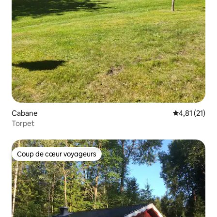
Cabane
Évaluation mo
4,81 (21)
Torpet
Coup de cœur voyageurs
Coup de cœur voyageurs