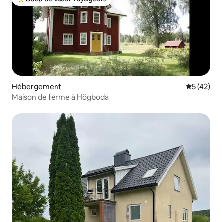
Coups de cœur voyageurs les plus appréciés
Hébergement
Évaluation
5 (42)
Maison de ferme à Högboda