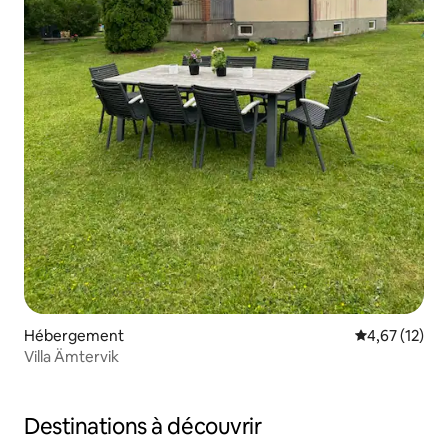
Hébergement
Évaluation mo
4,67 (12)
Villa Ämtervik
Destinations à découvrir