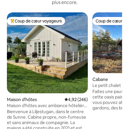
plus encore.
Coup de cœur voyageurs
Coup de cœur vo
Coups de cœur voyageurs les plus appréciés
Coup de cœur vo
Cabane
Le petit chalet p
Faites une pause 
cette oasis paisibl
Maison d'hôtes
Évaluation moyenne sur la base 
4,92 (246)
vous pouvez attra
Maison d'hôtes avec ambiance hôtelière.
gardons, des broc
Linge de lit, etc. inclus
Bienvenue à Liljestugan, dans le centre
Avec un bateau en
de Sunne. Cabine propre, non-fumeuse
pouvez sortir sur l
et sans animaux de compagnie. La
avez un kayak avec 
maison a été construite en 2021 et est