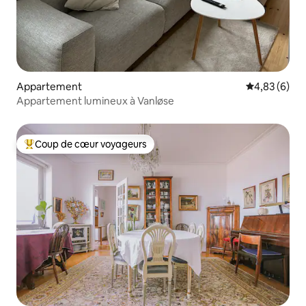
Appartement
Évaluation m
4,83 (6)
Appartement lumineux à Vanløse
Coup de cœur voyageurs
Coups de cœur voyageurs les plus appréciés