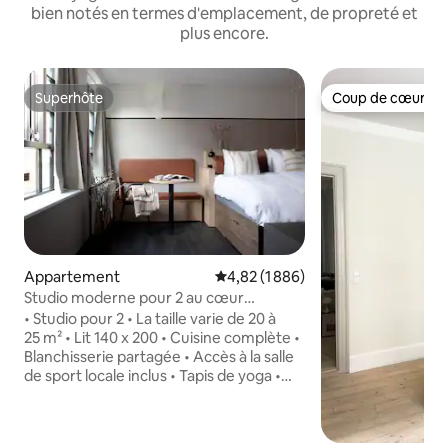
bien notés en termes d'emplacement, de propreté et
plus encore.
Superhôte
Coup de cœur vo
Superhôte
Coup de cœur vo
Appartement
Évaluation moyenne sur la base de
4,82 (1 886)
Studio moderne pour 2 au cœur
d'Østerbro
• Studio pour 2 • La taille varie de 20 à
25 m² • Lit 140 x 200 • Cuisine complète •
Blanchisserie partagée • Accès à la salle
de sport locale inclus • Tapis de yoga •
Wifi rapide • TV connectée • consigne à
bagages • Lit bébé disponible (sur
demande) • Salon de coworking •