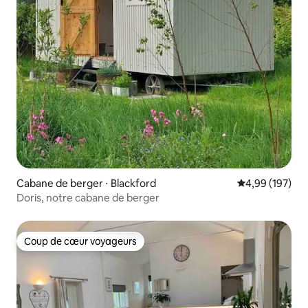
Cabane de berger ⋅ Blackford
Évaluation moy
4,99 (197)
Doris, notre cabane de berger
Coup de cœur voyageurs
Coup de cœur voyageurs