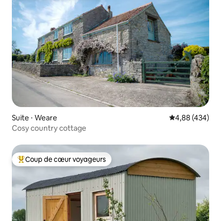
Suite ⋅ Weare
Évaluation moy
4,88 (434)
Cosy country cottage
Coup de cœur voyageurs
Coups de cœur voyageurs les plus appréciés