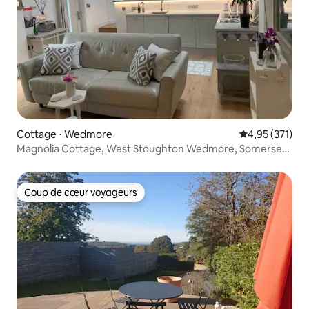
Cottage ⋅ Wedmore
Évaluation moy
4,95 (371)
Magnolia Cottage, West Stoughton Wedmore, Somerset,
Angleterre
Coup de cœur voyageurs
Coup de cœur voyageurs