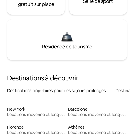
Salle de sport
gratuit sur place
Résidence de tourisme
Destinations à découvrir
Destinations populaires pour des séjours prolongés
Destinati
New York
Barcelone
Locations moyenne et longue durée
Locations moyenne et longue durée
Florence
Athènes
Locations moyenne et longue durée
Locations moyenne et longue durée