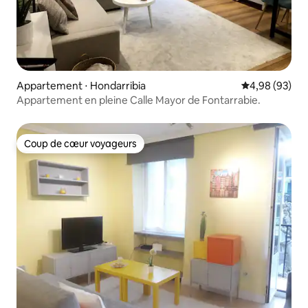
Appartement ⋅ Hondarribia
Évaluation mo
4,98 (93)
Appartement en pleine Calle Mayor de Fontarrabie.
Coup de cœur voyageurs
Coup de cœur voyageurs