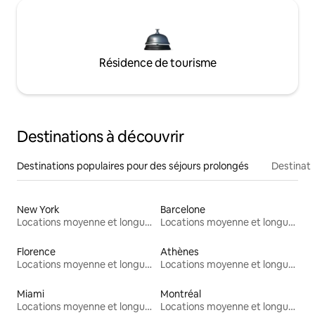
Résidence de tourisme
Destinations à découvrir
Destinations populaires pour des séjours prolongés
Destinati
New York
Barcelone
Locations moyenne et longue durée
Locations moyenne et longue durée
Florence
Athènes
Locations moyenne et longue durée
Locations moyenne et longue durée
Miami
Montréal
Locations moyenne et longue durée
Locations moyenne et longue durée