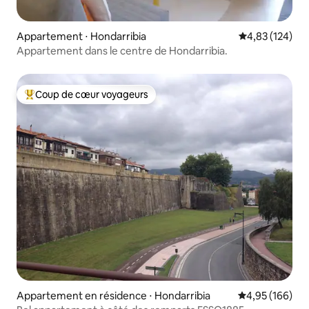
Appartement ⋅ Hondarribia
Évaluation moy
4,83 (124)
Appartement dans le centre de Hondarribia.
Coup de cœur voyageurs
Coups de cœur voyageurs les plus appréciés
Appartement en résidence ⋅ Hondarribia
Évaluation moy
4,95 (166)