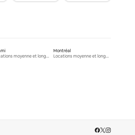
ami
Montréal
Locations moyenne et longue durée
Locations moyenne et longue durée