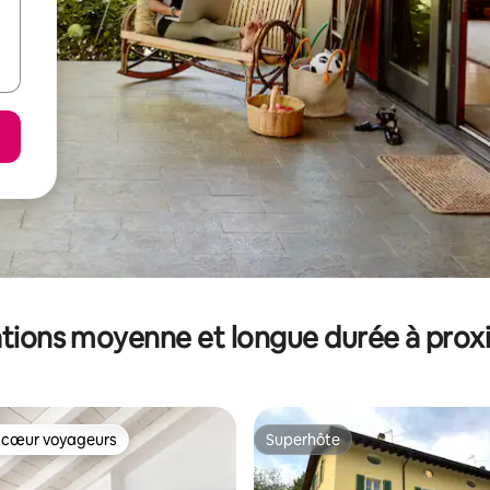
tions moyenne et longue durée à prox
 cœur voyageurs
Superhôte
 cœur voyageurs
Superhôte