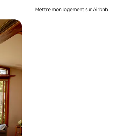
Mettre mon logement sur Airbnb
sant glisser.