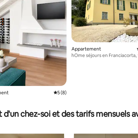
ur la base de 3 commentaires : 4,67 sur 5
Appartement
hOme séjours en Franciacorta, 
pièces 5 personnes
ment
Évaluation moyenne sur la base de 8 co
5 (8)
t d'un chez-soi et des tarifs mensuels 