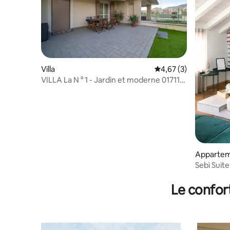
Villa
Évaluation moyenne s
4,67 (3)
VILLA La N ° 1 - Jardin et moderne 017112-
LNI-00002
Apparte
Sebì Suite
Le confor