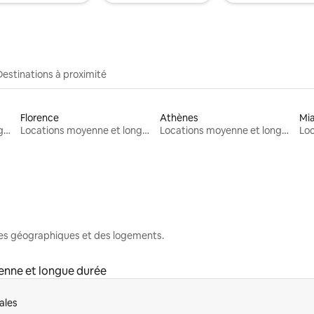
Destinations à proximité
Florence
Athènes
Mi
Locations moyenne et longue durée
Locations moyenne et longue durée
Locations moyenne et longue durée
nes géographiques et des logements.
enne et longue durée
ales