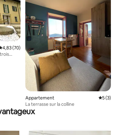
Évaluation moyenne sur la base de 70 commentaires : 4,83 sur 5
4,83 (70)
trois
mmentaires : 5 sur 5
Appartement
Évaluation moyenn
5 (3)
La terrasse sur la colline
avantageux