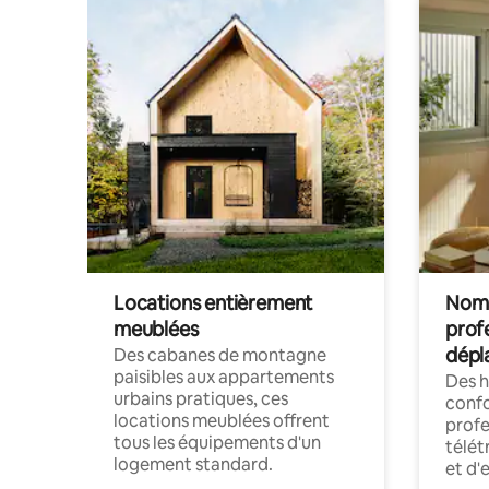
Locations entièrement
Noma
meublées
prof
dépl
Des cabanes de montagne
paisibles aux appartements
Des 
urbains pratiques, ces
confo
locations meublées offrent
profe
tous les équipements d'un
télét
logement standard.
et d'