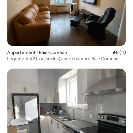
Appartement ⋅ Baie-Comeau
Évaluatio
5 (11)
Logement #2 (tout inclus) avec chambre Baie Comeau