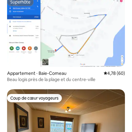
Superhôte
Superhôte
Appartement ⋅ Baie-Comeau
Évaluation mo
4,78 (60)
Beau logis près de la plage et du centre-ville
Coup de cœur voyageurs
Coup de cœur voyageurs