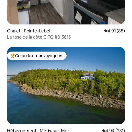
Chalet ⋅ Pointe-Lebel
Évaluation mo
4,91 (88)
La rose de la côte CITQ #315615
Coup de cœur voyageurs
Coups de cœur voyageurs les plus appréciés
Hébergement ⋅ Métis-sur-Mer
Évaluation moy
4,94 (231)