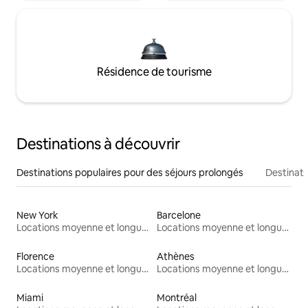
Résidence de tourisme
Destinations à découvrir
Destinations populaires pour des séjours prolongés
Destinati
New York
Barcelone
Locations moyenne et longue durée
Locations moyenne et longue durée
Florence
Athènes
Locations moyenne et longue durée
Locations moyenne et longue durée
Miami
Montréal