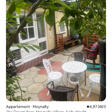
Appartement ⋅ Moynalty
Évaluation moy
4,97 (461)
The Dream Barn, Moynalty Village, Kells, Meath.