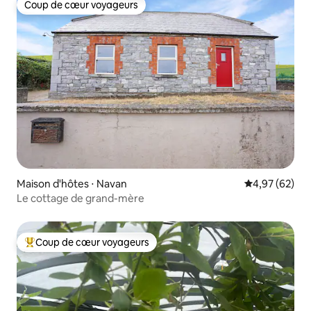
Coup de cœur voyageurs
Coup de cœur voyageurs
Maison d'hôtes ⋅ Navan
Évaluation mo
4,97 (62)
Le cottage de grand-mère
Coup de cœur voyageurs
Coups de cœur voyageurs les plus appréciés