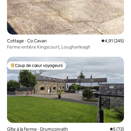
Cottage ⋅ Co Cavan
Évaluation moy
4,91 (245)
Ferme entière Kingscourt, Loughanleagh
Coup de cœur voyageurs
Coups de cœur voyageurs les plus appréciés
Gîte à la ferme ⋅ Drumconrath
Évaluation
5 (73)