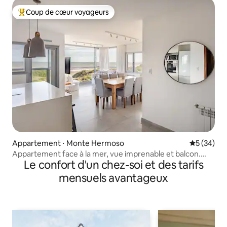
Coup de cœur voyageurs
Coups de cœur voyageurs les plus appréciés
Appartement ⋅ Monte Hermoso
Évaluation
5 (34)
Appartement face à la mer, vue imprenable et balcon.
Le confort d'un chez-soi et des tarifs
Premium
mensuels avantageux