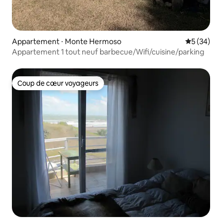
Appartement ⋅ Monte Hermoso
Évaluation
5 (34)
Appartement 1 tout neuf barbecue/Wifi/cuisine/parking
Coup de cœur voyageurs
Coup de cœur voyageurs