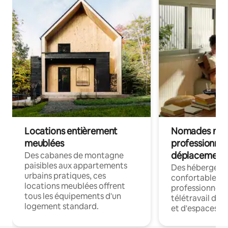
Locations entièrement
Nomades num
meublées
professionnel
déplacement
Des cabanes de montagne
paisibles aux appartements
Des hébergem
urbains pratiques, ces
confortables p
locations meublées offrent
professionnels
tous les équipements d'un
télétravail dis
logement standard.
et d'espaces de