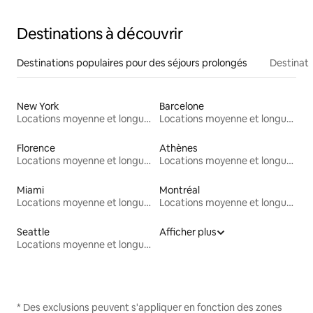
Destinations à découvrir
Destinations populaires pour des séjours prolongés
Destinati
New York
Barcelone
Locations moyenne et longue durée
Locations moyenne et longue durée
Florence
Athènes
Locations moyenne et longue durée
Locations moyenne et longue durée
Miami
Montréal
Locations moyenne et longue durée
Locations moyenne et longue durée
Seattle
Afficher plus
Locations moyenne et longue durée
* Des exclusions peuvent s'appliquer en fonction des zones