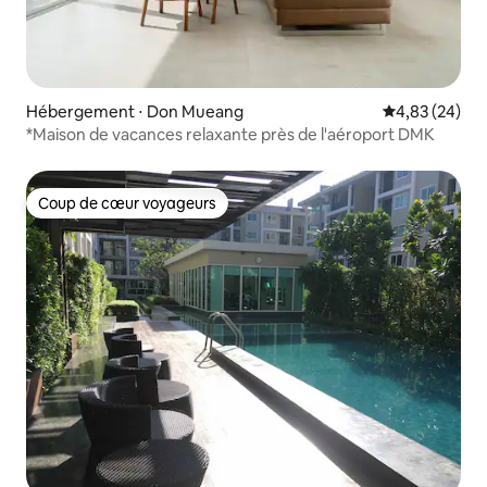
Hébergement ⋅ Don Mueang
Évaluation mo
4,83 (24)
*Maison de vacances relaxante près de l'aéroport DMK
Coup de cœur voyageurs
Coup de cœur voyageurs