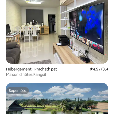
Hébergement ⋅ Prachathipat
Évaluation mo
4,97 (35)
Maison d'hôtes Rangsit
Superhôte
Superhôte