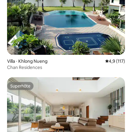
Villa ⋅ Khlong Nueng
Évaluation mo
4,9 (117)
Chan Residences
Superhôte
Superhôte