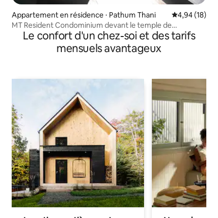
Appartement en résidence ⋅ Pathum Thani
Évaluation mo
4,94 (18)
MT Resident Condominium devant le temple de
Le confort d'un chez-soi et des tarifs
Dhammakai dans la rue
mensuels avantageux