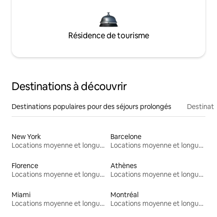
Résidence de tourisme
Destinations à découvrir
Destinations populaires pour des séjours prolongés
Destinati
New York
Barcelone
Locations moyenne et longue durée
Locations moyenne et longue durée
Florence
Athènes
Locations moyenne et longue durée
Locations moyenne et longue durée
Miami
Montréal
Locations moyenne et longue durée
Locations moyenne et longue durée