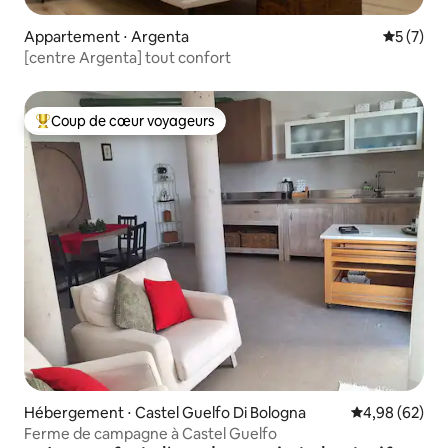
Appartement ⋅ Argenta
Évaluatio
5 (7)
[centre Argenta] tout confort
Coup de cœur voyageurs
Coups de cœur voyageurs les plus appréciés
Hébergement ⋅ Castel Guelfo Di Bologna
Évaluation mo
4,98 (62)
Ferme de campagne à Castel Guelfo