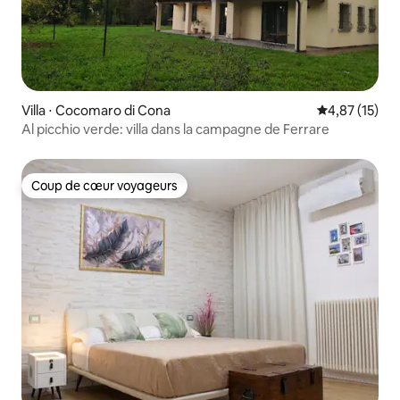
Villa ⋅ Cocomaro di Cona
Évaluation mo
4,87 (15)
Al picchio verde: villa dans la campagne de Ferrare
Coup de cœur voyageurs
Coup de cœur voyageurs