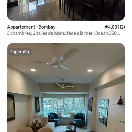
Appartement ⋅ Bombay
Évaluation mo
4,83 (12)
3 chambres, 2 salles de bains, face à la mer, Ocean 360
Malabar
Superhôte
Superhôte