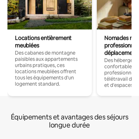
Locations entièrement
Nomades num
meublées
professionnel
déplacement
Des cabanes de montagne
paisibles aux appartements
Des hébergem
urbains pratiques, ces
confortables p
locations meublées offrent
professionnels
tous les équipements d'un
télétravail dis
logement standard.
et d'espaces de
Équipements et avantages des séjours
longue durée