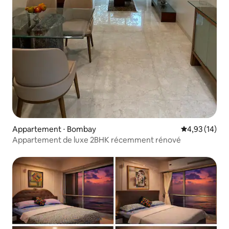
Appartement ⋅ Bombay
Évaluation mo
4,93 (14)
Appartement de luxe 2BHK récemment rénové