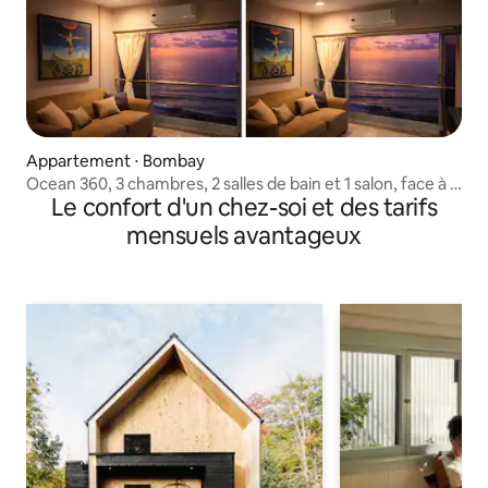
Appartement ⋅ Bombay
Ocean 360, 3 chambres, 2 salles de bain et 1 salon, face à la
Le confort d'un chez-soi et des tarifs
mer, au sud de Mumbai
mensuels avantageux