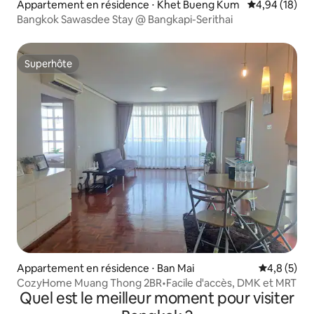
Appartement en résidence ⋅ Khet Bueng Kum
Évaluation mo
4,94 (18)
Bangkok Sawasdee Stay @ Bangkapi-Serithai
Superhôte
Superhôte
Appartement en résidence ⋅ Ban Mai
Évaluation 
4,8 (5)
CozyHome Muang Thong 2BR•Facile d'accès, DMK et MRT
Quel est le meilleur moment pour visiter