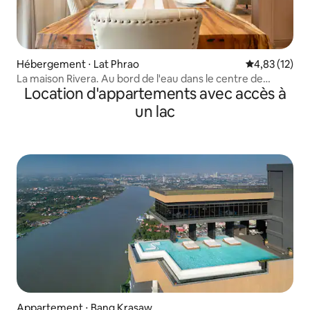
Hébergement ⋅ Lat Phrao
Évaluation mo
4,83 (12)
La maison Rivera. Au bord de l'eau dans le centre de
Location d'appartements avec accès à
Bangkok.
un lac
Appartement ⋅ Bang Krasaw