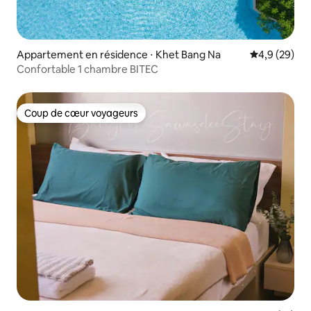
Appartement en résidence ⋅ Khet Bang Na
Évaluation m
4,9 (29)
Confortable 1 chambre BITEC
Coup de cœur voyageurs
Coup de cœur voyageurs