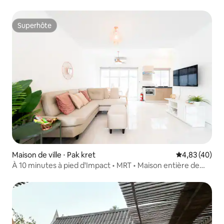
Superhôte
Superhôte
Maison de ville ⋅ Pak kret
Évaluation mo
4,83 (40)
À 10 minutes à pied d'Impact • MRT • Maison entière de
3 chambres