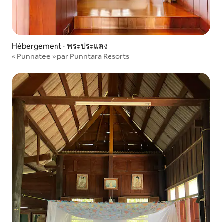
Hébergement ⋅ พระประแดง
« Punnatee » par Punntara Resorts