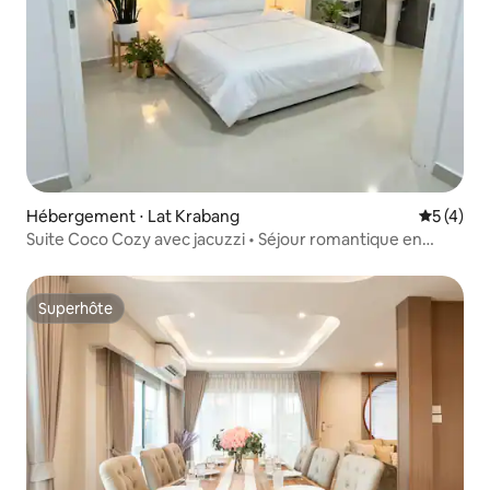
Hébergement ⋅ Lat Krabang
Évaluatio
5 (4)
Suite Coco Cozy avec jacuzzi • Séjour romantique en
pleine nature
Superhôte
Superhôte