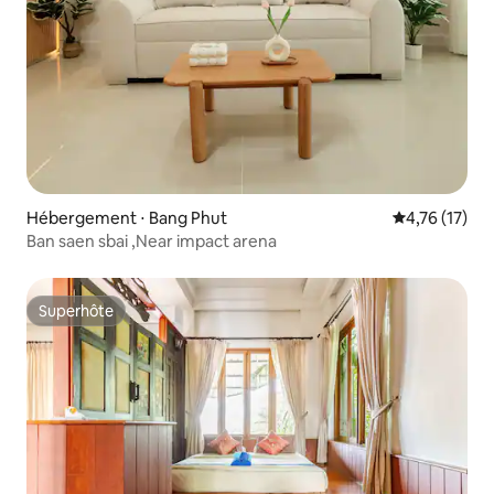
Hébergement ⋅ Bang Phut
Évaluation mo
4,76 (17)
Ban saen sbai ,Near impact arena
Superhôte
Superhôte