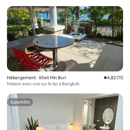
Hébergement ⋅ Khet Min Buri
Évaluation mo
4,82 (11)
Maison avec vue sur le lac à Bangkok
Superhôte
Superhôte