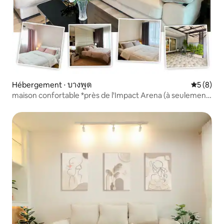
Hébergement ⋅ บางพูด
Évaluatio
5 (8)
maison confortable *près de l'Impact Arena (à seulement
5 minutes à pied)