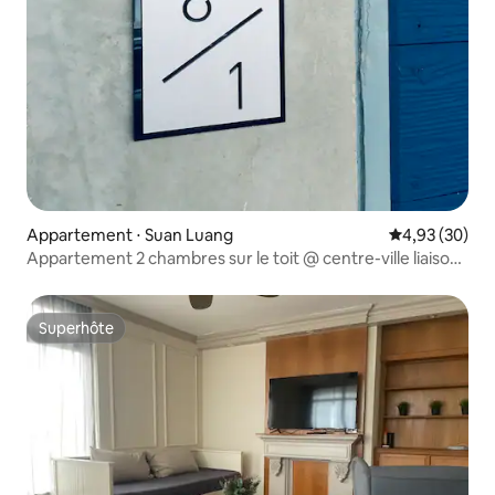
Appartement ⋅ Suan Luang
Évaluation mo
4,93 (30)
Appartement 2 chambres sur le toit @ centre-ville liaison
aéroport
Superhôte
Superhôte