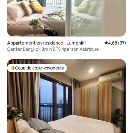
Appartement en résidence ⋅ Lumphini
Évaluation mo
4,68 (37)
Center Bangkok 8min BTS 4person Asiatique
Coup de cœur voyageurs
Coups de cœur voyageurs les plus appréciés