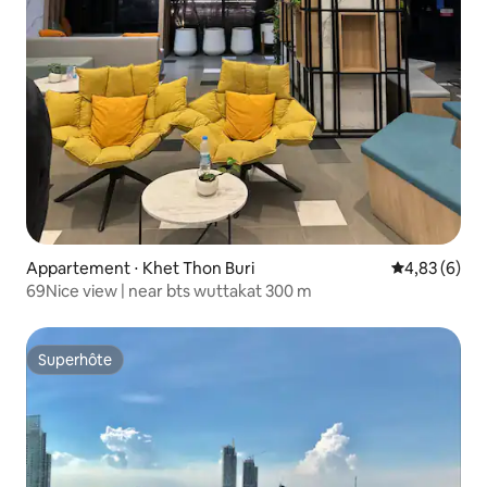
Appartement ⋅ Khet Thon Buri
Évaluation m
4,83 (6)
69Nice view | near bts wuttakat 300 m
Superhôte
Superhôte