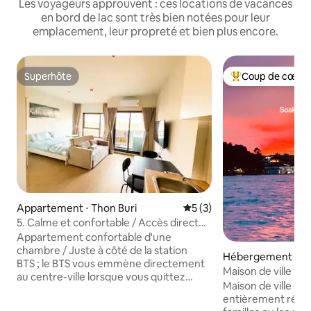
Les voyageurs approuvent : ces locations de vacances
en bord de lac sont très bien notées pour leur
emplacement, leur propreté et bien plus encore.
Superhôte
Coup de cœur 
Superhôte
Coups de cœur vo
Appartement ⋅ Thon Buri
Évaluation moyenne sur la 
5 (3)
5. Calme et confortable / Accès direct
au centre-ville par le métro / Installations
Appartement confortable d'une
complètes, piscine, salle de sport,
chambre / Juste à côté de la station
Hébergement ⋅ 
espace de détente, jardin sur le toit /
BTS ; le BTS vous emmène directement
ng
Maison de ville th
au centre-ville lorsque vous quittez
Voyage culinaire 
Maison de ville de
l'appartement / Entièrement équipé :
entièrement rénov
piscine, salle de fitness, salon, jardin sur