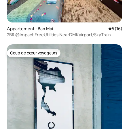
Appartement ⋅ Ban Mai
Évaluation
5 (16)
2BR @Impact FreeUtilities NearDMKairport/SkyTrain
Coup de cœur voyageurs
Coup de cœur voyageurs