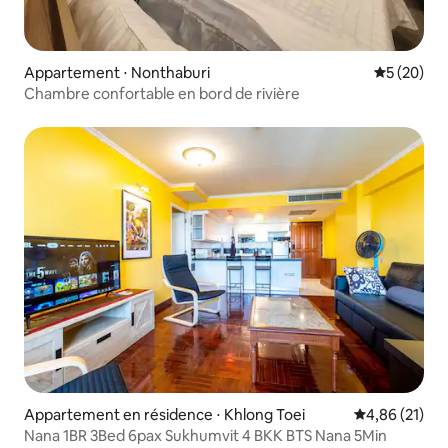
Appartement ⋅ Nonthaburi
Évaluation
5 (20)
Chambre confortable en bord de rivière
Appartement en résidence ⋅ Khlong Toei
Évaluation mo
4,86 (21)
Nana 1BR 3Bed 6pax Sukhumvit 4 BKK BTS Nana 5Min