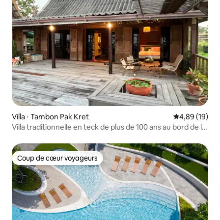
Villa ⋅ Tambon Pak Kret
Évaluation mo
4,89 (19)
Villa traditionnelle en teck de plus de 100 ans au bord de la
rivière
Coup de cœur voyageurs
Coup de cœur voyageurs