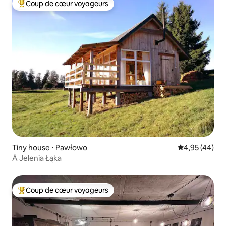
Coup de cœur voyageurs
Coups de cœur voyageurs les plus appréciés
Tiny house ⋅ Pawłowo
Évaluation mo
4,95 (44)
À Jelenia Łąka
Coup de cœur voyageurs
Coups de cœur voyageurs les plus appréciés