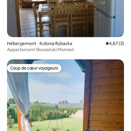
Hébergement ⋅ Kolonia Rybacka
Évaluation m
4,67 (3)
Appartement Słowiański Płomień
Coup de cœur voyageurs
Coup de cœur voyageurs