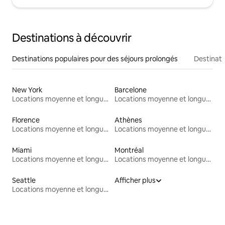
Destinations à découvrir
Destinations populaires pour des séjours prolongés
Destinati
New York
Barcelone
Locations moyenne et longue durée
Locations moyenne et longue durée
Florence
Athènes
Locations moyenne et longue durée
Locations moyenne et longue durée
Miami
Montréal
Locations moyenne et longue durée
Locations moyenne et longue durée
Seattle
Afficher plus
Locations moyenne et longue durée