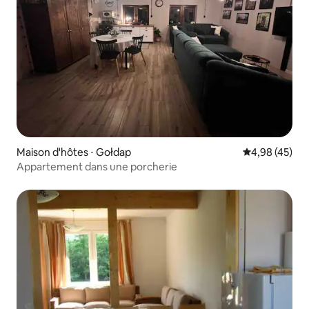
Maison d'hôtes ⋅ Gołdap
Évaluation mo
4,98 (45)
Appartement dans une porcherie