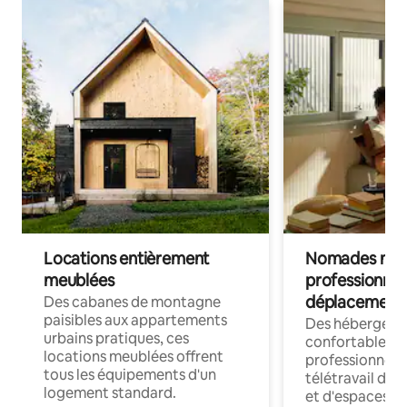
Locations entièrement
Nomades num
meublées
professionnel
déplacement
Des cabanes de montagne
paisibles aux appartements
Des hébergem
urbains pratiques, ces
confortables p
locations meublées offrent
professionnels
tous les équipements d'un
télétravail dis
logement standard.
et d'espaces de