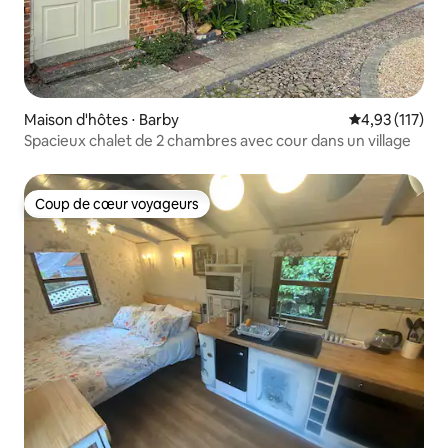
Maison d'hôtes ⋅ Barby
Évaluation moy
4,93 (117)
Spacieux chalet de 2 chambres avec cour dans un village
Coup de cœur voyageurs
Coup de cœur voyageurs