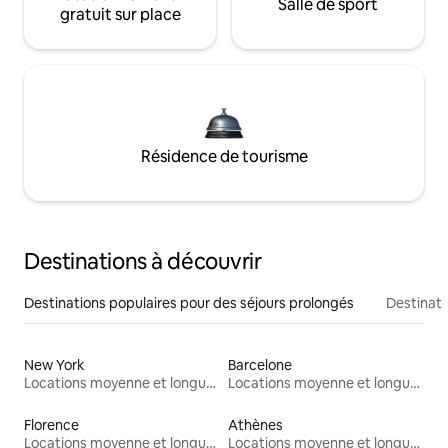
Salle de sport
gratuit sur place
Résidence de tourisme
Destinations à découvrir
Destinations populaires pour des séjours prolongés
Destinati
New York
Barcelone
Locations moyenne et longue durée
Locations moyenne et longue durée
Florence
Athènes
Locations moyenne et longue durée
Locations moyenne et longue durée