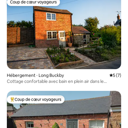
Coup de cœur voyageurs
Coup de cœur voyageurs
Hébergement ⋅ Long Buckby
Évaluatio
5 (7)
Cottage confortable avec bain en plein air dans le
Northamptonshire
Coup de cœur voyageurs
Coups de cœur voyageurs les plus appréciés