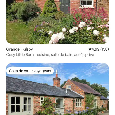
Grange ⋅ Kilsby
Évaluation moy
4,99 (158)
Cosy Little Barn - cuisine, salle de bain, accès privé
Coup de cœur voyageurs
Coup de cœur voyageurs