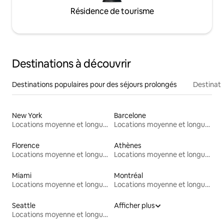
Résidence de tourisme
Destinations à découvrir
Destinations populaires pour des séjours prolongés
Destinati
New York
Barcelone
Locations moyenne et longue durée
Locations moyenne et longue durée
Florence
Athènes
Locations moyenne et longue durée
Locations moyenne et longue durée
Miami
Montréal
Locations moyenne et longue durée
Locations moyenne et longue durée
Seattle
Afficher plus
Locations moyenne et longue durée