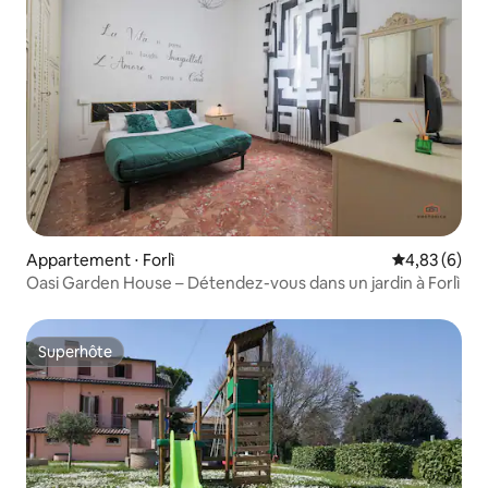
Appartement ⋅ Forlì
Évaluation m
4,83 (6)
Oasi Garden House – Détendez-vous dans un jardin à Forlì
Superhôte
Superhôte