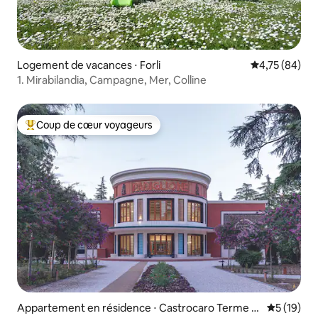
Logement de vacances ⋅ Forli
Évaluation mo
4,75 (84)
1. Mirabilandia, Campagne, Mer, Colline
Coup de cœur voyageurs
Coups de cœur voyageurs les plus appréciés
Appartement en résidence ⋅ Castrocaro Terme e
Évaluation
5 (19)