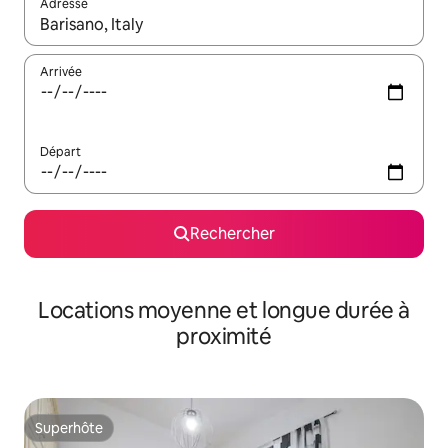
Adresse
Lorsque les résultats s'affichent, utilisez les flèches vers le hau
Arrivée
Départ
Rechercher
Locations moyenne et longue durée à
proximité
Superhôte
Superhôte