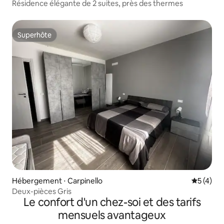
t Terra del Sole
Résidence élégante de 2 suites, près des thermes
Superhôte
Superhôte
Hébergement ⋅ Carpinello
Évaluatio
5 (4)
Deux-pièces Gris
Le confort d'un chez-soi et des tarifs
mensuels avantageux