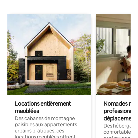
Locations entièrement
Nomades num
meublées
professionnel
déplacement
Des cabanes de montagne
paisibles aux appartements
Des hébergem
urbains pratiques, ces
confortables p
locations meublées offrent