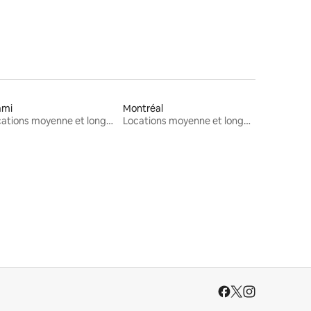
ami
Montréal
Locations moyenne et longue durée
Locations moyenne et longue durée