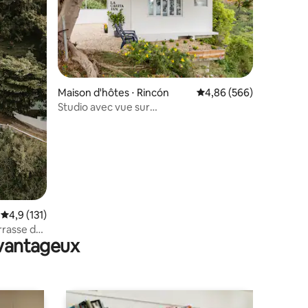
Maison d'hôtes ⋅ Rincón
Évaluation moyenne sur
4,86 (566)
Studio avec vue sur
taires : 4,98 sur 5
l'océan + patio | La Casita Inn
Évaluation moyenne sur la base de 131 commentaires : 4,9 sur 5
4,9 (131)
errasse de
avantageux