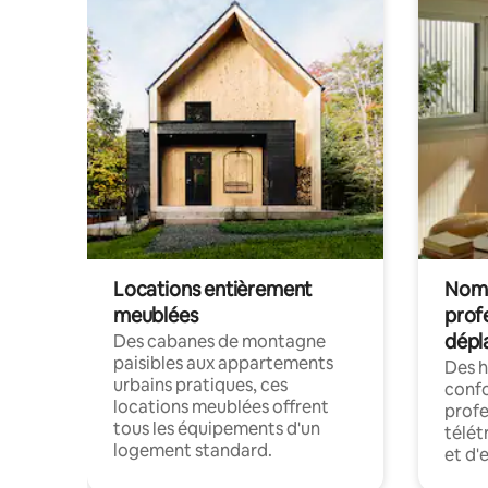
Locations entièrement
Noma
meublées
prof
dépl
Des cabanes de montagne
paisibles aux appartements
Des 
urbains pratiques, ces
confo
locations meublées offrent
profe
tous les équipements d'un
télét
logement standard.
et d'