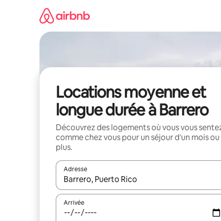
Aller
directement
au
contenu
Locations moyenne et
longue durée à Barrero
Découvrez des logements où vous vous sente
comme chez vous pour un séjour d'un mois ou
plus.
Adresse
Lorsque les résultats s'affichent, utilisez les flèc
Arrivée