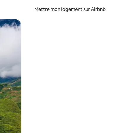
Mettre mon logement sur Airbnb
sant glisser.