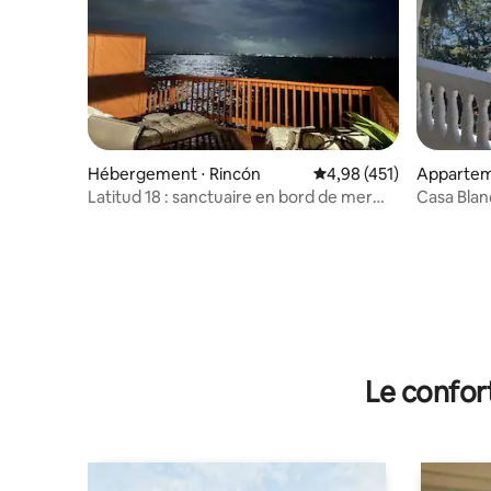
Hébergement ⋅ Rincón
Évaluation moyenne sur
4,98 (451)
Appartem
Latitud 18 : sanctuaire en bord de mer
Casa Blan
dans la ville tropicale de Rincón
chambres/
l'océan
Le confor