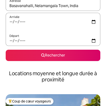
Adresse
Lorsque les résultats s'affichent, utilisez les flèches vers le hau
Arrivée
Départ
Rechercher
Locations moyenne et longue durée à
proximité
Coup de cœur voyageurs
Coups de cœur voyageurs les plus appréciés