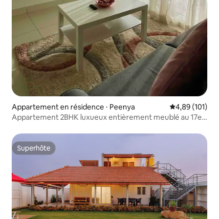
Appartement en résidence ⋅ Peenya
Évaluation moy
4,89 (101)
Appartement 2BHK luxueux entièrement meublé au 17e
étage
Superhôte
Superhôte