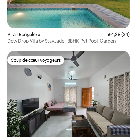
Villa ⋅ Bangalore
Évaluation mo
4,88 (24)
Dew Drop Villa by StayJade | 3BHK|Pvt Pool| Garden
Coup de cœur voyageurs
Coup de cœur voyageurs