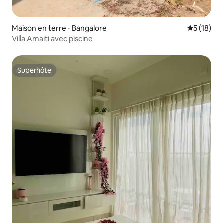
Maison en terre ⋅ Bangalore
Évaluation
5 (18)
Villa Amaiti avec piscine
Superhôte
Superhôte