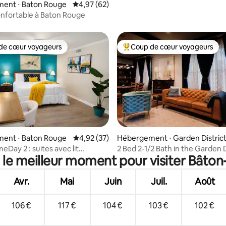
 la base de 85 commentaires : 4,99 sur 5
ent ⋅ Baton Rouge
Évaluation moyenne sur la base de 62 commen
4,97 (62)
nfortable à Baton Rouge
de cœur voyageurs
Coup de cœur voyageurs
 cœur voyageurs les plus appréciés
Coups de cœur voyageurs les p
 sur la base de 12 commentaires : 5 sur 5
ent ⋅ Baton Rouge
Évaluation moyenne sur la base de 37 comme
4,92 (37)
Hébergement ⋅ Garden Distric
Day 2 : suites avec lit
2 Bed 2-1/2 Bath in the Garden D
 le meilleur moment pour visiter Bâto
et salle de jeux près de LSU
Avr.
Mai
Juin
Juil.
Août
106 €
117 €
104 €
103 €
102 €