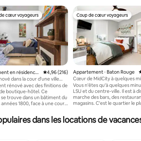
de cœur voyageurs
Coup de cœur voyageurs
 cœur voyageurs les plus appréciés
Coup de cœur voyageurs
Appartement ⋅ Baton Rouge
É
ent en résidence ⋅
Évaluation moyenne sur la base de 216 commen
4,96 (216)
n
Cœur de MidCity à quelques m
ové dans la cour d'une ville
 la base de 123 commentaires : 4,99 sur 5
LSU ! •Récemment rénové•
| Lit King Size
Vous n'êtes qu'à quelques min
 rénové avec des finitions de
LSU et du centre-ville. Il est à 
e boutique-hôtel. Ce
marche des bars, des restauran
se trouve dans un bâtiment du
magasins. C'est le quartier le plus
s années 1800, face à une cour
recherché de Baton Rouge ! L
itué à deux pâtés de maisons du
a été récemment rénové. Il y a
e l'État dans la ville historique
ulaires dans les locations de vacanc
privé et un lave-linge/sèche-lin
h Town. Marchez partout :
murs partagés, donc c'est calm
s, bars et sites touristiques.
privé ! Il dispose du wifi et de télévisions
omplète et buanderie dans
connectées. Il y a aussi beauco