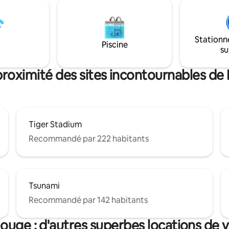
places de stationnement dans l
NACS disponible. CCS1 et J1772
Nous vous attendrons avec du 
soin de leur propre adaptateur.
des collations ! Si vous avez un grand
r place pour un véhicule. Lit
groupe, la maison principale es
, deux conversions de chaise -
Stationn
Piscine
également disponible,
fants ! Équipement pour
su
airbnb.com/h/yournewfave
cation de vélos disponibles !
proximité des sites incontournables d
Tiger Stadium
Recommandé par 222 habitants
Tsunami
Recommandé par 142 habitants
ouge : d'autres superbes locations de 