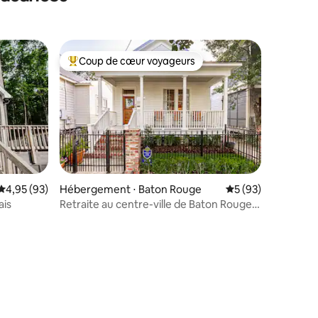
Coup de cœur voyageurs
lus appréciés
Coups de cœur voyageurs les plus appréciés
Évaluation moyenne sur la base de 93 commentaires : 4,95 sur 5
4,95 (93)
Hébergement ⋅ Baton Rouge
Évaluation moyenne
5 (93)
ais
Retraite au centre-ville de Baton Rouge
près de LSU