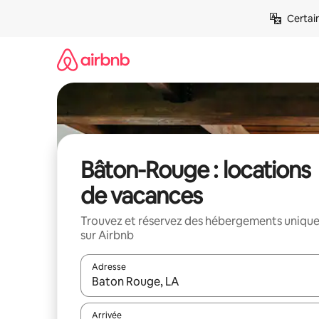
Aller
Certai
directement
au
contenu
Bâton-Rouge : locations
de vacances
Trouvez et réservez des hébergements uniqu
sur Airbnb
Adresse
Lorsque les résultats s'affichent, utilisez les flèc
Arrivée