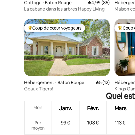
Cottage ⋅ Baton Rouge
Évaluation moyenne sur
4,99 (85)
Hébergem
La cabane dans les arbres Happy Living
Maison co
Coup de cœur voyageurs
Coup 
Coups de cœur voyageurs les plus appréciés
Coups de
Hébergement ⋅ Baton Rouge
Évaluation moyenne
5 (12)
Hébergem
Geaux Tigers!
Kings Game
Quel est
King Size 
Mois
Janv.
Févr.
Mars
99 €
108 €
113 €
Prix
moyen