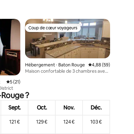
taires : 4,97 sur 5
Coup de cœur voyageurs
lus appréciés
Coup de cœur voyageurs
Hébergement ⋅ Baton Rouge
Évaluation moyenne su
4,88 (59)
Maison confortable de 3 chambres avec
piscine et patio
ntaires : 4,92 sur 5
t
Évaluation moyenne sur la base de 21 commentaires : 5 sur 5
5 (21)
istrict
n-Rouge ?
Sept.
Oct.
Nov.
Déc.
121 €
129 €
124 €
103 €