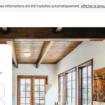
nes informations ont été traduites automatiquement. 
Afficher la lang
es
hes vers le haut et vers le bas pour les parcourir ou en appuyant et en fai