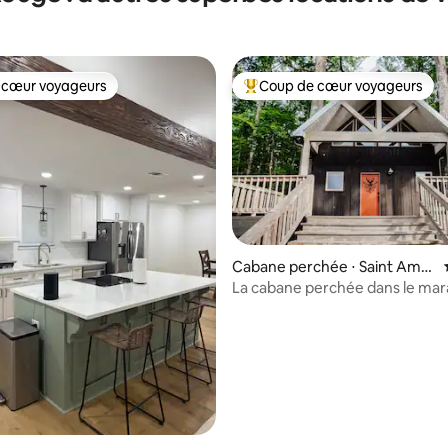
 cœur voyageurs
Coup de cœur voyageurs
 cœur voyageurs
Coups de cœur voyageurs les p
Cabane perchée ⋅ Saint Ama
nt
La cabane perchée dans le mar