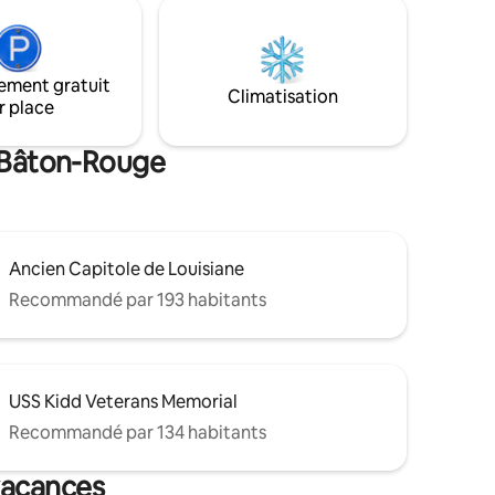
a rue.
l'entrée, vous serez transporté par le
café et
style intemporel et le caractère distinctif
de la maison. Vous vous sentirez comme
t
chez vous dans cette grande retraite
ement gratuit
Climatisation
unique en son genre.
r place
e Bâton-Rouge
Ancien Capitole de Louisiane
Recommandé par 193 habitants
USS Kidd Veterans Memorial
Recommandé par 134 habitants
vacances