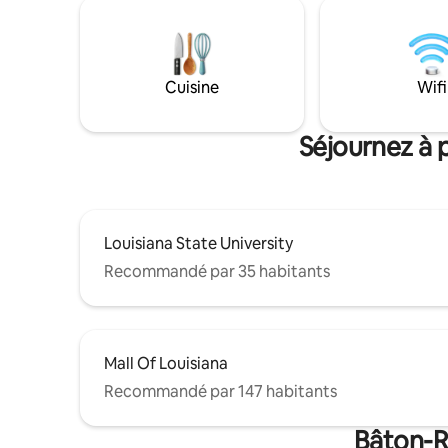
maison, des écrevisses bouillies chaudes
niveau 2 
ou une boule de neige estivale. À
auront be
quelques minutes à pied se trouve le
Parking su
quartier animé de Perkins Road Overpass
King Size
Merchants District avec des restaurants,
Cuisine
Wifi
idéal pour les en
des bars et des boutiques populaires. Ou
bébé et lo
marchez jusqu'au charmant City Park et
au musée des enfants. À quelques
Séjournez à 
minutes de Mid-City, Downtown et LSU.
Louisiana State University
Recommandé par 35 habitants
Mall Of Louisiana
Recommandé par 147 habitants
Bâton-R