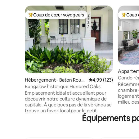
Coup de cœur voyageurs
Coup 
Coups de cœur voyageurs les plus appréciés
Coups de
Appartem
Downtow
Condo rén
Hébergement ⋅ Baton Roug
Évaluation moyenne sur
4,99 (123)
espagnole 
Récemment
e
Bungalow historique Hundred Oaks
chambre d
Emplacement idéal et accueillant pour
logement 
découvrir notre culture dynamique de
milieu de
capitale. À quelques pas de la véranda se
isolée, s
trouve un favori local pour le petit-
Capitole d
Équipements pop
déjeuner et les assiettes de déjeuner
de Spanis
créoles avec de la musique live
restaurant
occasionnelle. Au coin de la rue, vous
Cuisine c
pourrez déguster du café torréfié
l'unité. VE : chargeur ChargePoint