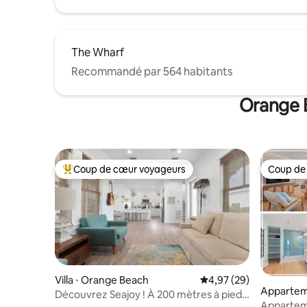
The Wharf
Recommandé par 564 habitants
Orange B
Coup de cœur voyageurs
Coup de
Coups de cœur voyageurs les plus appréciés
Coup de
Villa ⋅ Orange Beach
Évaluation moyenne sur
4,97 (29)
Appartem
Découvrez Seajoy ! À 200 mètres à pied
Appartem