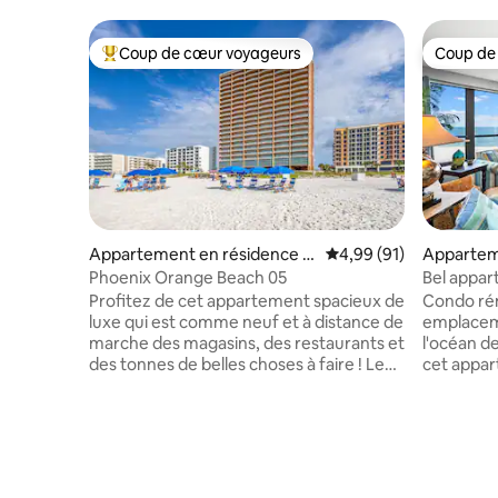
Coup de cœur voyageurs
Coup de
Coups de cœur voyageurs les plus appréciés
Coup de
Appartement en résidence ⋅
Évaluation moyenne su
4,99 (91)
Appartem
Orange Beach
range Be
Phoenix Orange Beach 05
Bel appar
l'océan !
Profitez de cet appartement spacieux de
Condo ré
luxe qui est comme neuf et à distance de
emplaceme
marche des magasins, des restaurants et
l'océan de
des tonnes de belles choses à faire ! Le
cet appar
logement dispose d'une chambre
de 2 cham
principale à l'avant du golfe avec lit king,
du sol au 
la 2e chambre a un lit king et la 3e
pour vous 
chambre a (2) lits queens et un canapé-lit
extérieure
dans la tanière ! Le complexe dispose de
jacuzzi, a
piscines intérieures/extérieures, d'une
pour enfan