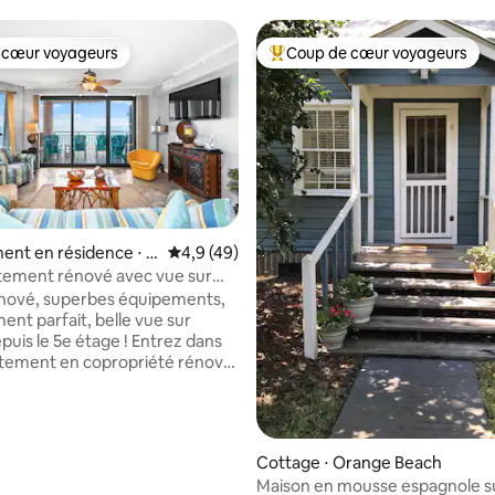
 cœur voyageurs
Coup de cœur voyageurs
 cœur voyageurs
Coups de cœur voyageurs les p
r la base de 91 commentaires : 4,99 sur 5
ent en résidence ⋅ O
Évaluation moyenne sur la base de 49 comm
4,9 (49)
ach
tement rénové avec vue sur
nové, superbes équipements,
nt parfait, belle vue sur
puis le 5e étage ! Entrez dans
tement en copropriété rénové
bres/2 salles de bain avec vue
plafond sur l'océan ! Ou sortez
amuser ! Il y a 4 piscines
s, 1 piscine intérieure avec
Cottage ⋅ Orange Beach
ire de jeux aquatiques et piscine
Maison en mousse espagnole s
ts, 3 jacuzzis extérieurs, une