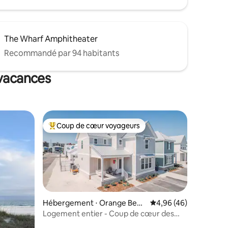
The Wharf Amphitheater
Recommandé par 94 habitants
 vacances
Coup de cœur voyageurs
Coups de cœur voyageurs les plus appréciés
Hébergement ⋅ Orange Beac
Évaluation moyenne su
4,96 (46)
h
Logement entier - Coup de cœur des
ntaires : 4,82 sur 5
voyageurs ! Four Little Starfish