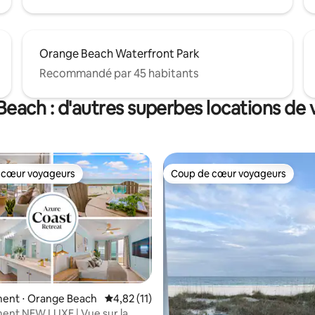
Orange Beach Waterfront Park
Recommandé par 45 habitants
each : d'autres superbes locations de
 cœur voyageurs
Coup de cœur voyageurs
 cœur voyageurs
Coup de cœur voyageurs
 la base de 29 commentaires : 4,97 sur 5
ent ⋅ Orange Beach
Évaluation moyenne sur la base de 11 comme
4,82 (11)
ent NEW LUXE | Vue sur la