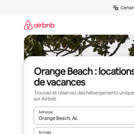
Aller
Certai
directement
au
contenu
Orange Beach : location
de vacances
Trouvez et réservez des hébergements uniqu
sur Airbnb
Adresse
Lorsque les résultats s'affichent, utilisez les flèc
Arrivée