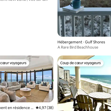
piscines
Hébergement ⋅ Gulf Shores
A Rare Bird Beachhouse
 cœur voyageurs
Coup de cœur voyageurs
 cœur voyageurs
Coup de cœur voyageurs
ent en résidence ⋅
Évaluation moyenne sur la base de 38 commen
4,97 (38)