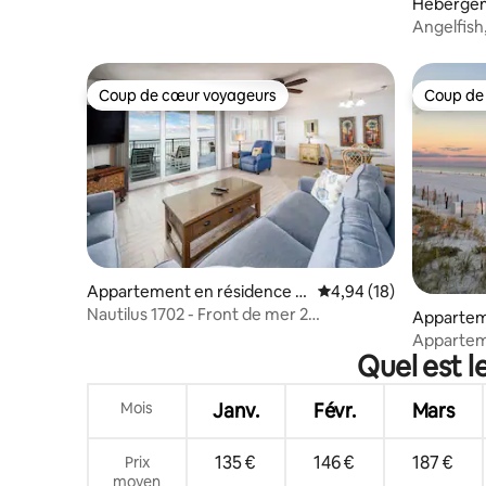
Hébergeme
and
Angelfish
Tub, Dog
Coup de cœur voyageurs
Coup de
Coup de cœur voyageurs
Coup de
Appartement en résidence ⋅
Évaluation moyenne su
4,94 (18)
Santa Rosa Island
Nautilus 1702 - Front de mer 2
Appartem
chambres/2 salles de bain 7e étage.
Santa Ros
Apparteme
Gratuit
Quel est l
golfe !
Mois
Janv.
Févr.
Mars
135 €
146 €
187 €
Prix
moyen