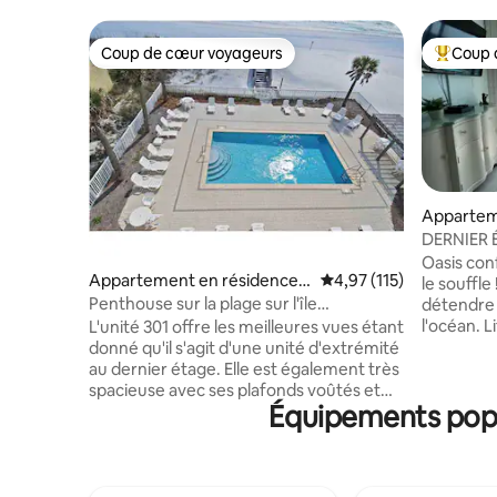
Coup de cœur voyageurs
Coup 
Coup de cœur voyageurs
Coups de
Appartem
⋅ Fort Wa
DERNIER 
imprenabl
Oasis con
Appartement en résidence ⋅
Évaluation moyenne sur
4,97 (115)
le souffle
Santa Rosa Island
Penthouse sur la plage sur l'île
détendre 
d'Okaloosa à FWB, FL
l'océan. L
L'unité 301 offre les meilleures vues étant
gigogne do
donné qu'il s'agit d'une unité d'extrémité
magnifiq
au dernier étage. Elle est également très
entièreme
spacieuse avec ses plafonds voûtés et
Équipements popul
travail en
son loft unique. Peut accueillir jusqu'à 6
grande tai
personnes. Lit queen size en Master. Un
dans cett
autre lit queen size et baignoire dans le
miel. Cha
loft. Un canapé-lit pleine grandeur dans
Une attent
salon. Les propriétaires utilisent