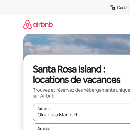
Aller
Certai
directement
au
contenu
Santa Rosa Island :
locations de vacances
Trouvez et réservez des hébergements uniqu
sur Airbnb
Adresse
Lorsque les résultats s'affichent, utilisez les flèc
Arrivée