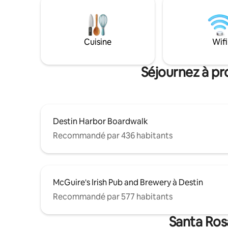
accordée 
l'appartement depuis 9 ans et viennent
que tout 
de décider de l'offrir en location.
améliorat
Fraîchement peint et mis à jour avec de
vagues déf
nouveaux tapis, sols, meubles et
Cuisine
Wifi
appareils électroménagers. Le logement
offre tout ce dont vous avez besoin pour
de merveilleuses vacances.
Séjournez à pr
Destin Harbor Boardwalk
Recommandé par 436 habitants
McGuire's Irish Pub and Brewery à Destin
Recommandé par 577 habitants
Santa Rosa