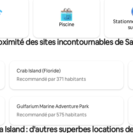
cherchent à se déconnecter d
à ce logement pour s'assurer
quotidien et à renouer avec la 
est de premier ordre avec des
Entrez dans cette maison-con
ions professionnelles. Les
6 mètres soigneusement conçu
Stationn
erlent, les soucis s'envolent.
Piscine
confort moderne rencontre l'
su
côtière. Le logement compren
oximité des sites incontournables de Sa
Crab Island (Floride)
Recommandé par 371 habitants
Gulfarium Marine Adventure Park
Recommandé par 575 habitants
 Island : d'autres superbes locations 