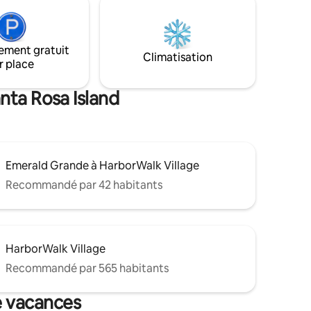
u
pour votre bateau, remorque ou VR.
nature.
Profitez de la grande cour arrière
teneur de
clôturée, parfaite pour les
e, où le
divertissements en plein air. Réservez
ement gratuit
Climatisation
ambiance
dès maintenant et profitez du meilleur
r place
d
de la côte d'émeraude de Floride.
nta Rosa Island
Emerald Grande à HarborWalk Village
Recommandé par 42 habitants
HarborWalk Village
Recommandé par 565 habitants
de vacances