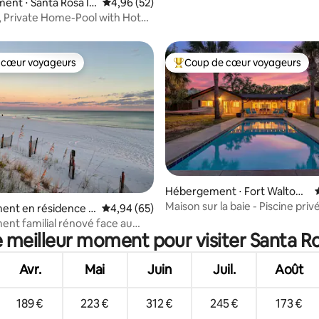
nt ⋅ Santa Rosa Isl
Évaluation moyenne sur la base de 52 commen
4,96 (52)
, Private Home-Pool with Hot
s OK
 cœur voyageurs
Coup de cœur voyageurs
 cœur voyageurs
Coups de cœur voyageurs les p
r la base de 18 commentaires : 4,94 sur 5
Hébergement ⋅ Fort Walton
Beach
Maison sur la baie - Piscine pri
ent en résidence ⋅
Évaluation moyenne sur la base de 65 commen
4,94 (65)
aux bateaux - Kayaks - Pêche !
a Island
nt familial rénové face au
e meilleur moment pour visiter Santa Ro
Avr.
Mai
Juin
Juil.
Août
189 €
223 €
312 €
245 €
173 €