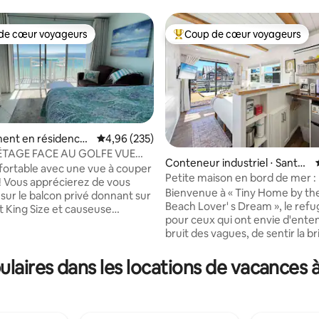
de cœur voyageurs
Coup de cœur voyageurs
 cœur voyageurs les plus appréciés
Coups de cœur voyageurs les p
ent en résidence
Évaluation moyenne sur la base de 235 commen
4,96 (235)
lton Beach
ÉTAGE FACE AU GOLFE VUE
Conteneur industriel ⋅ Santa
e directement sur la plage
fortable avec une vue à couper
Rosa Island
Petite maison en bord de mer : 
 la base de 115 commentaires : 4,97 sur 5
 ! Vous apprécierez de vous
des amoureux de la plage
Bienvenue à « Tiny Home by the
sur le balcon privé donnant sur
Beach Lover' s Dream », le refu
it King Size et causeuse
pour ceux qui ont envie d'ente
uble. Cuisine et salle de bain
bruit des vagues, de sentir la br
uement rénovées. Kitchenette
fraîche de l'océan et de profiter
nt équipée avec plans de
simplicité de la vie au bord de la
aires dans les locations de vacances à
 granit. Le réfrigérateur de
Située à quelques pas de la plag
lle est un avantage spécial
charmante petite maison offre
e suite de luxe pour lune de
escapade confortable, parfaite
rmants accents côtiers partout.
voyageurs en solo ou les couple
ion particulière a été