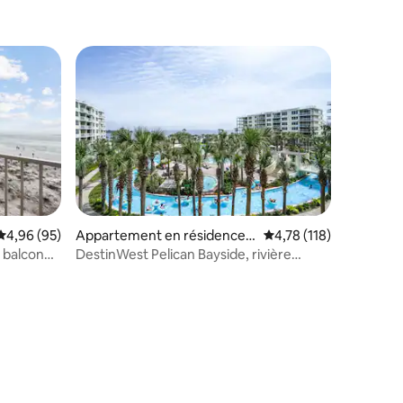
Évaluation moyenne sur la base de 95 commentaires : 4,96 sur 5
4,96 (95)
Appartement en résidence ⋅
Évaluation moyenne sur
4,78 (118)
Fort Walton Beach
c balcon
DestinWest Pelican Bayside, rivière
paresseuse, jacuzzi.