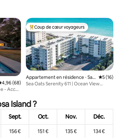
taires : 4,96 sur 5
Coup de cœur voyageurs
lus appréciés
Coups de cœur voyageurs les plus appréciés
Appartement en résidence ⋅ San
Évaluation moyenne
5 (16)
Évaluation moyenne sur la base de 68 commentaires : 4,96 sur 5
4,96 (68)
ta Rosa Island
Sea Oats Serenity 611 | Ocean View
vée - Accès
2BR/2BA
taires : 4,94 sur 5
sa Island ?
Sept.
Oct.
Nov.
Déc.
156 €
151 €
135 €
134 €