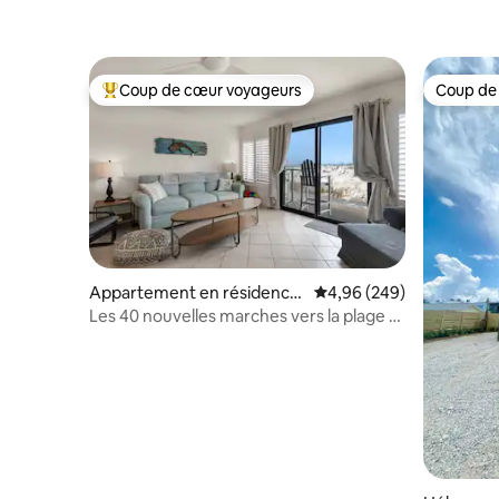
Coup de cœur voyageurs
Coup de
Coups de cœur voyageurs les plus appréciés
Coup de
Appartement en résidence
Évaluation moyenne sur 
4,96 (249)
⋅ Santa Rosa Island
Les 40 nouvelles marches vers la plage et
le front de mer