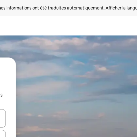
nes informations ont été traduites automatiquement. 
Afficher la lang
es
hes vers le haut et vers le bas pour les parcourir ou en appuyant et en fai