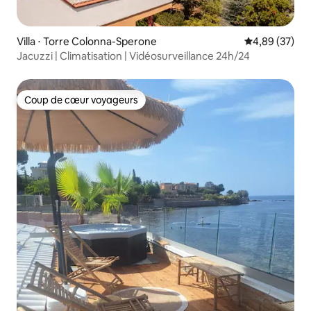
Villa ⋅ Torre Colonna-Sperone
Évaluation mo
4,89 (37)
Jacuzzi | Climatisation | Vidéosurveillance 24h/24
Coup de cœur voyageurs
Coup de cœur voyageurs