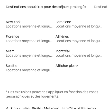
Destinations populaires pour des séjours prolongés
Destinati
New York
Barcelone
Locations moyenne et longue durée
Locations moyenne et longue durée
Florence
Athènes
Locations moyenne et longue durée
Locations moyenne et longue durée
Miami
Montréal
Locations moyenne et longue durée
Locations moyenne et longue durée
Seattle
Afficher plus
Locations moyenne et longue durée
* Des exclusions peuvent s'appliquer en fonction des zones
géographiques et des logements.
Airbnb
Italie
Sicile
Metropolitan City of Palermo