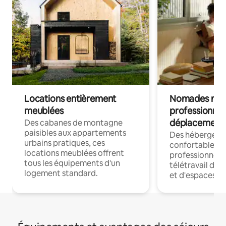
Locations entièrement
Nomades num
meublées
professionnel
déplacement
Des cabanes de montagne
paisibles aux appartements
Des hébergem
urbains pratiques, ces
confortables p
locations meublées offrent
professionnels
tous les équipements d'un
télétravail dis
logement standard.
et d'espaces de