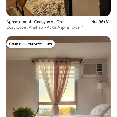
Appartement ⋅ Cagayan de Oro
Évaluation mo
4,96 (81)
Cozy Cove : Anahaw - Avida Aspira Tower 1
Coup de cœur voyageurs
Coup de cœur voyageurs