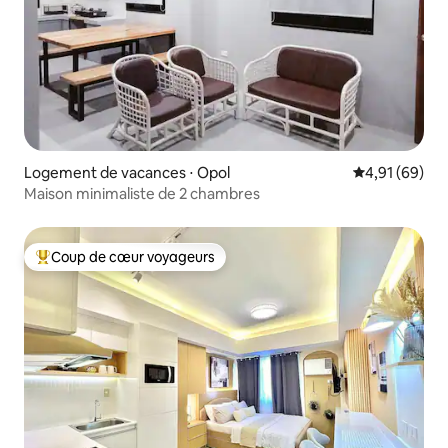
Logement de vacances ⋅ Opol
Évaluation mo
4,91 (69)
Maison minimaliste de 2 chambres
Coup de cœur voyageurs
Coups de cœur voyageurs les plus appréciés