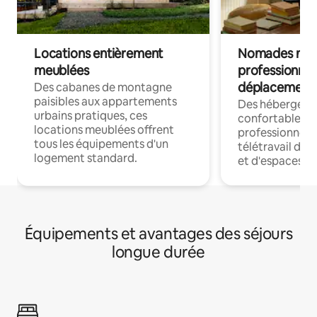
Locations entièrement
Nomades num
meublées
professionnel
déplacement
Des cabanes de montagne
paisibles aux appartements
Des hébergem
urbains pratiques, ces
confortables p
locations meublées offrent
professionnels
tous les équipements d'un
télétravail dis
logement standard.
et d'espaces de
Équipements et avantages des séjours
longue durée