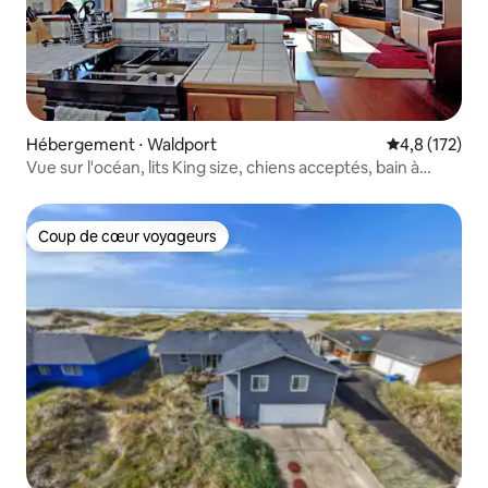
Hébergement ⋅ Waldport
Évaluation mo
4,8 (172)
Vue sur l'océan, lits King size, chiens acceptés, bain à
remous et vin !
Coup de cœur voyageurs
Coup de cœur voyageurs