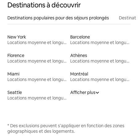
Destinations à découvrir
Destinations populaires pour des séjours prolongés
Destinati
New York
Barcelone
Locations moyenne et longue durée
Locations moyenne et longue durée
Florence
Athènes
Locations moyenne et longue durée
Locations moyenne et longue durée
Miami
Montréal
Locations moyenne et longue durée
Locations moyenne et longue durée
Seattle
Afficher plus
Locations moyenne et longue durée
* Des exclusions peuvent s'appliquer en fonction des zones
géographiques et des logements.