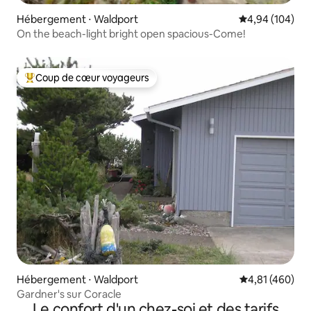
Hébergement ⋅ Waldport
Évaluation moy
4,94 (104)
On the beach-light bright open spacious-Come!
Coup de cœur voyageurs
Coups de cœur voyageurs les plus appréciés
Hébergement ⋅ Waldport
Évaluation moy
4,81 (460)
Gardner's sur Coracle
Le confort d'un chez-soi et des tarifs