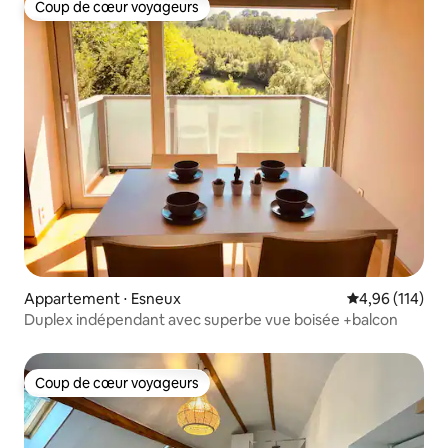
Coup de cœur voyageurs
Coup de cœur voyageurs
Appartement ⋅ Esneux
Évaluation moy
4,96 (114)
Duplex indépendant avec superbe vue boisée +balcon
Coup de cœur voyageurs
Coup de cœur voyageurs