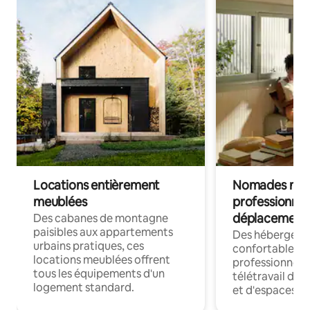
Locations entièrement
Nomades num
meublées
professionnel
déplacement
Des cabanes de montagne
paisibles aux appartements
Des hébergem
urbains pratiques, ces
confortables p
locations meublées offrent
professionnels
tous les équipements d'un
télétravail dis
logement standard.
et d'espaces de