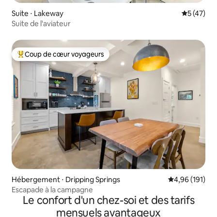
Suite ⋅ Lakeway
Évaluation
5 (47)
Suite de l'aviateur
Coup de cœur voyageurs
Coups de cœur voyageurs les plus appréciés
Hébergement ⋅ Dripping Springs
Évaluation moy
4,96 (191)
Escapade à la campagne
Le confort d'un chez-soi et des tarifs
mensuels avantageux