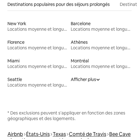
Destinations populaires pour des séjours prolongés
Destinati
New York
Barcelone
Locations moyenne et longue durée
Locations moyenne et longue durée
Florence
Athènes
Locations moyenne et longue durée
Locations moyenne et longue durée
Miami
Montréal
Locations moyenne et longue durée
Locations moyenne et longue durée
Seattle
Afficher plus
Locations moyenne et longue durée
* Des exclusions peuvent s'appliquer en fonction des zones
géographiques et des logements.
Airbnb
États-Unis
Texas
Comté de Travis
Bee Cave