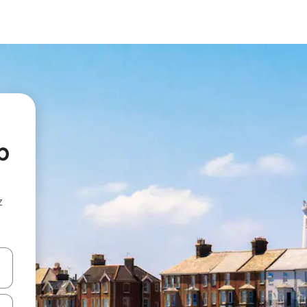
p
z
hes vers le haut et vers le bas pour les parcourir ou en appuyant et en fai