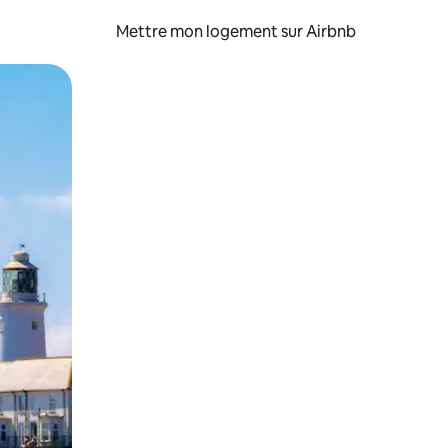
Mettre mon logement sur Airbnb
sant glisser.