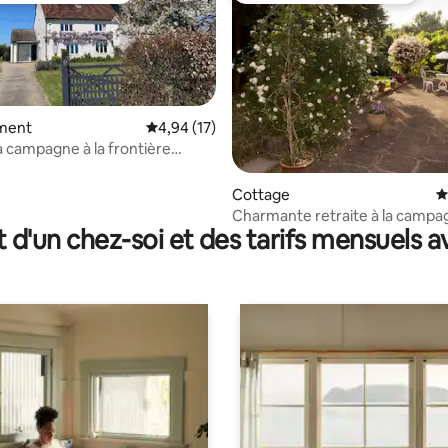
ment
Évaluation moyenne sur la base de 17 comme
4,94 (17)
la campagne à la frontière
ssex
r la base de 41 commentaires : 4,88 sur 5
Cottage
É
Charmante retraite à la campa
t d'un chez-soi et des tarifs mensuels 