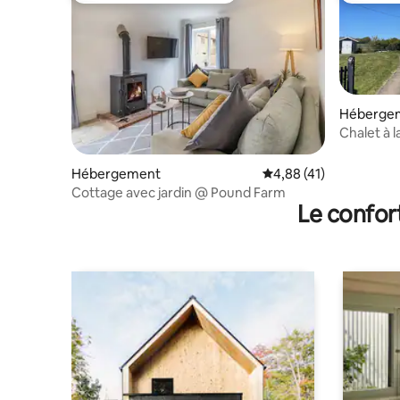
Héberge
Chalet à 
Suffolk/E
Hébergement
Évaluation moyenne su
4,88 (41)
Cottage avec jardin @ Pound Farm
Le confor