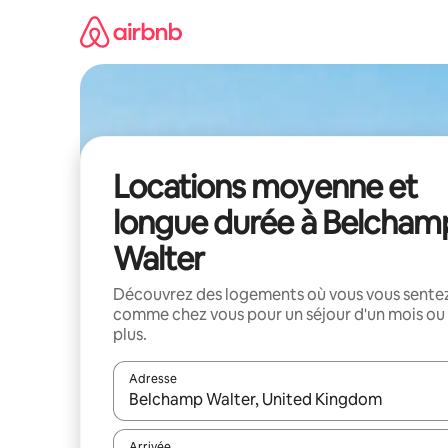
Aller
directement
au
contenu
Locations moyenne et
longue durée à Belcham
Walter
Découvrez des logements où vous vous sente
comme chez vous pour un séjour d'un mois ou
plus.
Adresse
Lorsque les résultats s'affichent, utilisez les flèc
Arrivée