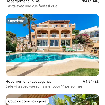
Hébergement ⋅ Mijas
Évaluation mo
4,89 (46)
Casita avec une vue fantastique
Superhôte
Superhôte
Hébergement ⋅ Las Lagunas
Évaluation mo
4,94 (32)
Belle villa avec vue sur la mer pour 14 personnes
Coup de cœur voyageurs
Coup de cœur voyageurs