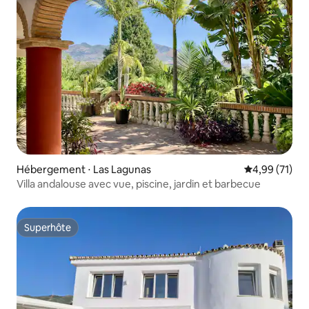
Hébergement ⋅ Las Lagunas
Évaluation mo
4,99 (71)
Villa andalouse avec vue, piscine, jardin et barbecue
Superhôte
Superhôte