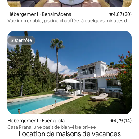
Hébergement ⋅ Benalmádena
Évaluation mo
4,87 (30)
Vue imprenable, piscine chauffée, à quelques minutes de
tout
Superhôte
Superhôte
Hébergement ⋅ Fuengirola
Évaluation mo
4,79 (14)
Casa Prana, une oasis de bien-être privée
Location de maisons de vacances