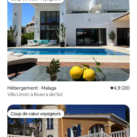
Coup de cœur voyageurs
Hébergement ⋅ Malaga
Évaluation m
4,9 (20)
Villa Limón à Riviera del Sol
Coup de cœur voyageurs
Coup de cœur voyageurs