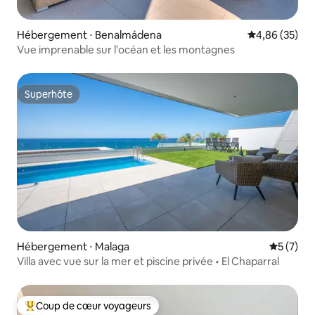
Hébergement ⋅ Benalmádena
Évaluation mo
4,86 (35)
Vue imprenable sur l'océan et les montagnes
Superhôte
Superhôte
Hébergement ⋅ Malaga
Évaluatio
5 (7)
Villa avec vue sur la mer et piscine privée • El Chaparral
Coup de cœur voyageurs
Coups de cœur voyageurs les plus appréciés