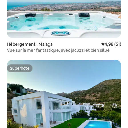
Hébergement ⋅ Malaga
Évaluation mo
4,98 (51)
Vue sur la mer fantastique, avec jacuzzi et bien situé
Superhôte
Superhôte