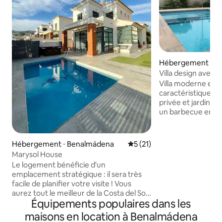
Hébergement ⋅ Mi
Villa design avec p
300 m - Netflix
Villa moderne et 
caractéristiques u
privée et jardin e
un barbecue en bri
3 chambres - chac
43"et climatisatio
ouverte et salon 
Hébergement ⋅ Benalmádena
Évaluation moyenne sur la b
5 (21)
pierre, télévision 
Marysol House
Tout est construit 
Le logement bénéficie d'un
normes les plus é
emplacement stratégique : il sera très
300 mètres de la 
facile de planifier votre visite ! Vous
des commerces, d
aurez tout le meilleur de la Costa del Sol
distributeurs auto
Équipements populaires dans les
à portée de main, à 500 mètres de
des restaurants et
Puerto Marina et de la plage. C'est un bel
maisons en location à Benalmádena
commun. Probable
endroit, qui se prête au plaisir de groupe,