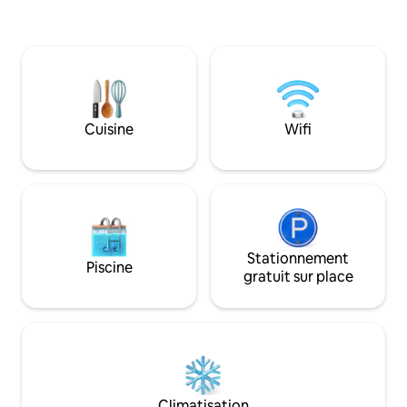
propriété de la rég
que ce soit pour les célibataires, les
couples ou les familles, puisque nous
avons toutes les commodités dont vous
pourriez avoir besoin en fonction de
votre groupe. Nous disposons
également d'un chauffage de piscine
toute l'année et d'un jacuzzi
Cuisine
Wifi
spectaculaire dans lequel vous pourrez
vous détendre après votre journée
aventureuse !
Stationnement
Piscine
gratuit sur place
Climatisation