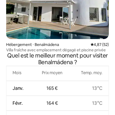
Hébergement ⋅ Benalmádena
Évaluation mo
4,87 (52)
Villa fraîche avec emplacement dégagé et piscine privée
Quel est le meilleur moment pour visiter
Benalmádena ?
Mois
Prix moyen
Temp. moy.
Janv.
165 €
13 °C
Févr.
164 €
13 °C