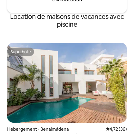
Location de maisons de vacances avec
piscine
Superhôte
Superhôte
Hébergement ⋅ Benalmádena
Évaluation mo
4,72 (36)