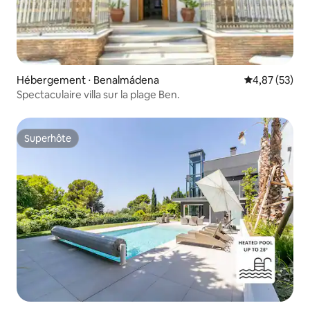
Hébergement ⋅ Benalmádena
Évaluation mo
4,87 (53)
Spectaculaire villa sur la plage Ben.
Superhôte
Superhôte