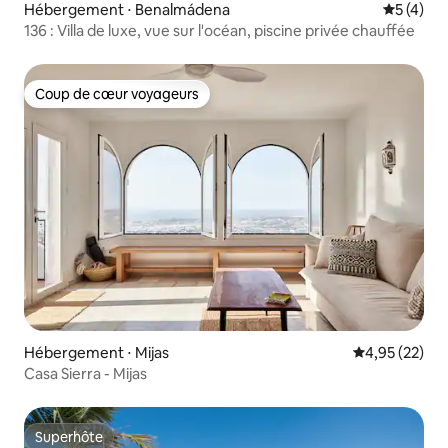
Hébergement ⋅ Benalmádena
Évaluatio
5 (4)
136 : Villa de luxe, vue sur l'océan, piscine privée chauffée
Coup de cœur voyageurs
Coup de cœur voyageurs
Hébergement ⋅ Mijas
Évaluation mo
4,95 (22)
Casa Sierra - Mijas
Superhôte
Superhôte