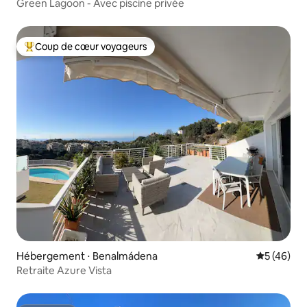
Green Lagoon - Avec piscine privée
Coup de cœur voyageurs
Coups de cœur voyageurs les plus appréciés
Hébergement ⋅ Benalmádena
Évaluation
5 (46)
Retraite Azure Vista