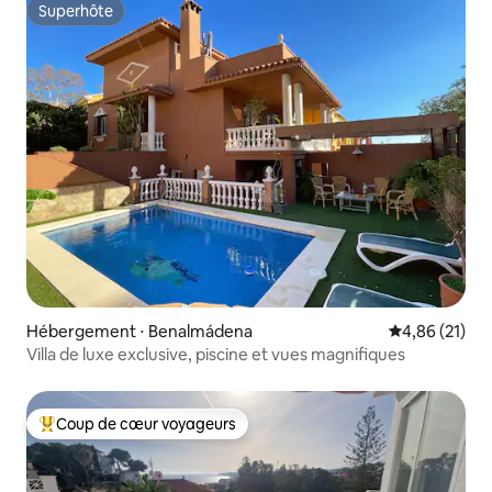
Superhôte
Superhôte
Hébergement ⋅ Benalmádena
Évaluation mo
4,86 (21)
Villa de luxe exclusive, piscine et vues magnifiques
Coup de cœur voyageurs
Coups de cœur voyageurs les plus appréciés